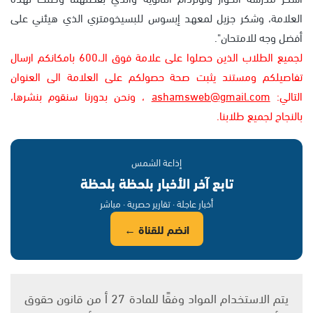
العلامة، وشكر جزيل لمعهد إبسوس للبسيخومتري الذي هيئني على
أفضل وجه للامتحان".
لجميع الطلاب الذين حصلوا على علامة فوق الـ،600 بامكانكم ارسال
تفاصيلكم ومستند يثبت صحة حصولكم على العلامة الى العنوان
التالي:
ashamsweb@gmail.com
، ونحن بدورنا سنقوم بنشرها،
بالنجاح لجميع طلابنا.
إذاعة الشمس
تابع آخر الأخبار بلحظة بلحظة
أخبار عاجلة · تقارير حصرية · مباشر
انضم للقناة ←
يتم الاستخدام المواد وفقًا للمادة 27 أ من قانون حقوق