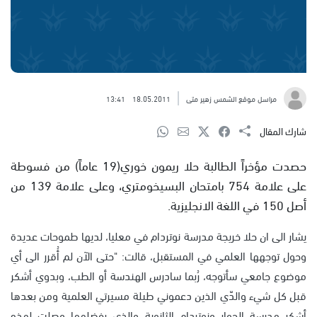
مراسل موقع الشمس زهير متى
18.05.2011
13:41
شارك المقال
حصدت مؤخراً الطالبة حلا ريمون خوري(19 عاماً) من فسوطة
على علامة 754 بامتحان البسيخومتري، وعلى علامة 139 من
أصل 150 في اللغة الانجليزية.
يشار الى ان حلا خريجة مدرسة نوتردام في معليا، لديها طموحات عديدة
وحول توجهها العلمي في المستقبل، قالت: "حتى الآن لم أُقرر الى أي
موضوع جامعي سأتوجه، رُبما سادرس الهندسة أو الطب، وبدوي أشكر
قبل كل شيء والدّي الذين دعموني طيلة مسيرتي العلمية ومن بعدها
أشكر مدرسة الحوار ونوتردام الثانوية والذي بفضلهما وصلت لهذه