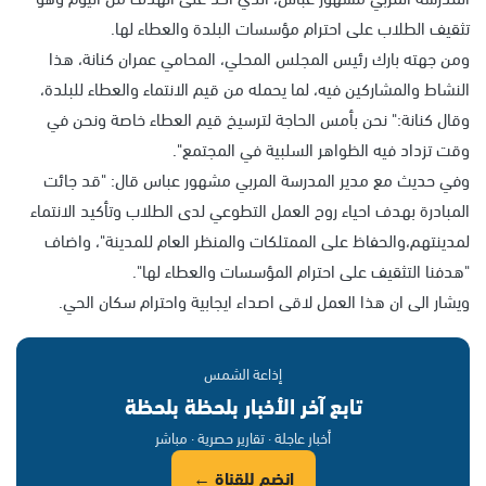
تثقيف الطلاب على احترام مؤسسات البلدة والعطاء لها.
ومن جهته بارك رئيس المجلس المحلي، المحامي عمران كنانة، هذا
النشاط والمشاركين فيه، لما يحمله من قيم الانتماء والعطاء للبلدة،
وقال كنانة:" نحن بأمس الحاجة لترسيخ قيم العطاء خاصة ونحن في
وقت تزداد فيه الظواهر السلبية في المجتمع".
وفي حديث مع مدير المدرسة المربي مشهور عباس قال: "قد جائت
المبادرة بهدف احياء روح العمل التطوعي لدى الطلاب وتأكيد الانتماء
لمدينتهم،والحفاظ على الممتلكات والمنظر العام للمدينة"، واضاف
"هدفنا التثقيف على احترام المؤسسات والعطاء لها".
ويشار الى ان هذا العمل لاقى اصداء ايجابية واحترام سكان الحي.
إذاعة الشمس
تابع آخر الأخبار بلحظة بلحظة
أخبار عاجلة · تقارير حصرية · مباشر
انضم للقناة ←