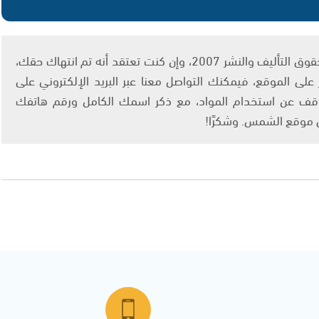
يتم الاستخدام المواد وفقًا للمادة 27 أ من قانون حقوق التأليف والنشر 2007، وإن كنت تعتقد أنه تم انتهاك حقك،
لى الموقع، فيمكنك التواصل معنا عبر البريد الإلكتروني على
info@ashams.c والطلب بالتوقف عن استخدام المواد، مع ذكر اسمك الكامل ورقم هاتفك
ى موقع الشمس. وشكرًا!