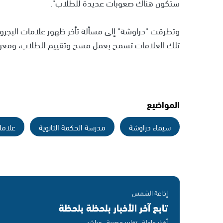
ستكون هناك صعوبات عديدة للطلاب".
وتطرقت "دراوشة" إلى مسألة تأخر ظهور علامات البجر
تلك العلامات تسمح بعمل مسح وتقييم للطلاب، ومعرفة
المواضيع
سيماء دراوشة
مدرسة الحكمة الثانوية
علاما
إذاعة الشمس
تابع آخر الأخبار بلحظة بلحظة
أخبار عاجلة · تقارير حصرية · مباشر