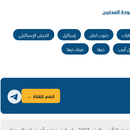
ودة المدنيين
ارات
جنوب لبنان
إسرائيل
الجيش الإسرائيلي
ل أبيب
حيفا
ميناء حيفا
انضم للقناة ←
يتم الاستخدام المواد وفقًا للمادة 27 أ من قانون حقوق التأليف والنشر 2007، وإن كنت تعتقد أنه تم انتهاك حقك،