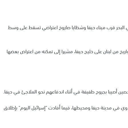
 البحر قرب ميناء حيفا وشظايا صاروخ اعتراضي تسقط على وسط
ه، قال الجيش الإسرائيلي إنه رصد إطلاق 10 صواريخ من لبنان على خليج حيفا، مشيرا إلى تمكنه من اعتراض بعضها
ين أصيبا بجروح طفيفة في أثناء اندفاعهم نحو الملاجئ في حيفا.
تدوي في مدينة حيفا ومحيطها، فيما أفادت "إسرائيل اليوم" بإطلاق