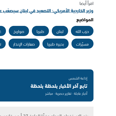
اقرأ أيضا
وزير الخارجية الأمريكي: التصعيد في لبنان سيصعّب ع
المواضيع
حزب الله
لبنان
طبريا
صواريخ
غ
مسيّرات
بحيرة طبريا
صفارات الإنذار
ت
إذاعة الشمس
تابع آخر الأخبار بلحظة بلحظة
أخبار عاجلة · تقارير حصرية · مباشر