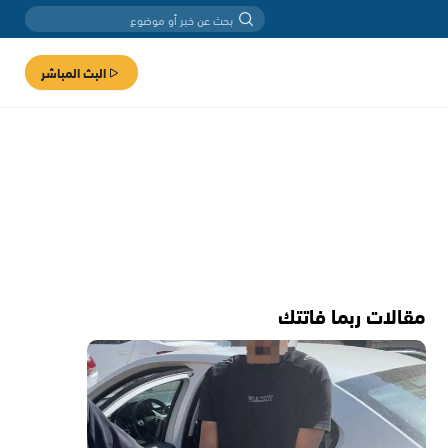
البث المباشر
مقالات ربما فاتتك