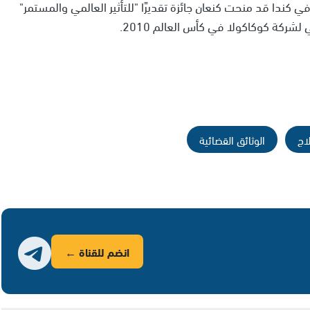
 كندا قد منحت كنعان جائزة تقديرًا "للتأثير العالمي والمستمر"
 لشركة كوكاكولا في كأس العالم 2010.
اج
الوثائق القضائية
انضم للقناة ←