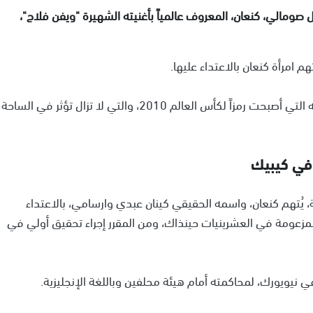
صومالي، كنعان، المعروف عالمياً بأغنيته الشهيرة "ويفن فلاج"،
يأتي هذا الاتهام بعد مرور أكثر من عقد على إصدار أغنيته التي أصبحت رمزاً لكأس العالم 2010، والتي لا تزال تؤثر في الساحة
 في كيبيك
ية، يُتهم كنعان، واسمه الحقيقي كينان عبدي وارسامي، بالاعتداء
2010. وكان عمر الضحية المزعومة في العشرينيات حينذاك، ومن المقرر إجراء تحقيق أولي في
ي نيويورك، لمحاكمته أمام هيئة محلفين وباللغة الإنجليزية.