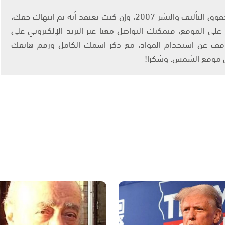
يتم الاستخدام المواد وفقًا للمادة 27 أ من قانون حقوق التأليف والنشر 2007، وإن كنت تعتقد أنه تم انتهاك حقك،
لى الموقع، فيمكنك التواصل معنا عبر البريد الإلكتروني على
info@ashams.c والطلب بالتوقف عن استخدام المواد، مع ذكر اسمك الكامل ورقم هاتفك
ى موقع الشمس. وشكرًا!