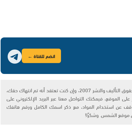
انضم للقناة ←
يتم الاستخدام المواد وفقًا للمادة 27 أ من قانون حقوق التأليف والنشر 2007، وإن كنت تعتقد أنه تم انتهاك حقك،
لى الموقع، فيمكنك التواصل معنا عبر البريد الإلكتروني على
info@ashams.c والطلب بالتوقف عن استخدام المواد، مع ذكر اسمك الكامل ورقم هاتفك
ى موقع الشمس. وشكرًا!