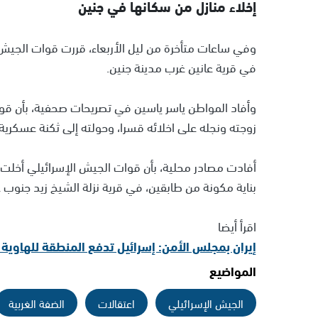
إخلاء منازل من سكانها في جنين
وفي ساعات متأخرة من ليل الأربعاء، قررت قوات الجيش ا
في قرية عانين غرب مدينة جنين.
وأفاد المواطن ياسر ياسين في تصريحات صحفية، بأن قوا
زوجته ونجله على اخلائه قسرا، وحولته إلى ثكنة عسكرية، 
أفادت مصادر محلية، بأن قوات الجيش الإسرائيلي أخلت
بناية مكونة من طابقين، في قرية نزلة الشيخ زيد جنوب 
اقرأ أيضا
إيران بمجلس الأمن: إسرائيل تدفع المنطقة للهاوية 
المواضيع
الجيش الإسرائيلي
اعتقالات
الضفة الغربية