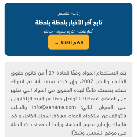
إذاعة الشمس
تابع آخر الأخبار بلحظة بلحظة
أخبار عاجلة · تقارير حصرية · مباشر
انضم للقناة ←
يتم الاستخدام المواد وفقًا للمادة 27 أ من قانون حقوق
التأليف والنشر 2007، وإن كنت تعتقد أنه تم انتهاك
حقك، بصفتك مالكًا لهذه الحقوق في المواد التي تظهر
على الموقع، فيمكنك التواصل معنا عبر البريد الإلكتروني
على العنوان التالي: info@ashams.com والطلب
بالتوقف عن استخدام المواد، مع ذكر اسمك الكامل ورقم
هاتفك وإرفاق تصوير للشاشة ورابط للصفحة ذات الصلة
على موقع الشمس. وشكرًا!