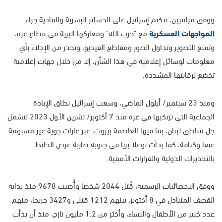
ووفق مراقبين، تتكتم إسرائيل على الخسائر البشرية والمادية جراء
المواجهات العسكرية
مع "حزب الله" ومعاركها البرية في قطاع غزة،
وتمنع التصوير وتداول الصور ومقاطع الفيديو، وتحذر من الإدلاء بأي
معلومات لوسائل إعلامية في هذا الشأن، إلا من خلال جهات إعلامية
تخضع لرقابتها المشددة.
ومنذ 23 سبتمبر/ أيلول الماضي، وسعت إسرائيل نطاق الإبادة
الجماعية التي ترتكبها في غزة منذ 7 أكتوبر/ تشرين الأول 2023 لتشمل
جل مناطق لبنان، بما فيها العاصمة بيروت، عبر غارات جوية غير مسبوقة
عنفا وكثافة، كما بدأت توغلا بريا في جنوبه ضاربة عرض الحائط
بالتحذيرات الدولية والقرارات الأممية.
ووفق الاحصائيات الرسمية، قُتل 2044 شخصا وأُصيب 9678 منذ بداية
القصف المتبادل في 8 أكتوبر، بينهم 1212 قتلى و3427 جريحا، منهم
عدد كبير من الأطفال والنساء، وأكثر من 1.2 مليون نازح، منذ أن بدأت