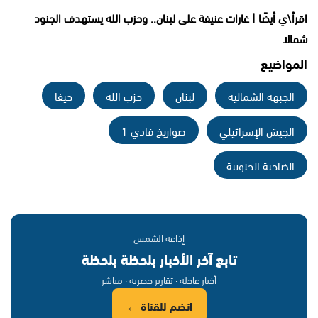
اقرأ\ي أيضًا | غارات عنيفة على لبنان.. وحزب الله يستهدف الجنود
شمالا
المواضيع
الجبهة الشمالية
لبنان
حزب الله
حيفا
الجيش الإسرائيلي
صواريخ فادي 1
الضاحية الجنوبية
إذاعة الشمس
تابع آخر الأخبار بلحظة بلحظة
أخبار عاجلة · تقارير حصرية · مباشر
انضم للقناة ←