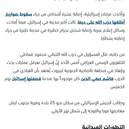
وأكدت مصادر إسرائيلية، إصابة عشرة أشخاص من جراء
سقوط صواريخ
أطلقها حزب الله على حيفا
، ثالث أكبر مدينة في إسرائيل، فيما أفادت
وسائل إعلام عبرية بإصابة شخص بجراح خطيرة في مدينة طبريا من جراء
إصابته بشظايا.
من جانبه، قال المسؤول في حزب الله اللبناني محمود قماطي
للتلفزيون الرسمي العراقي أمس الأحد إنّ إسرائيل تعرقل عمليات بحث
وإنقاذ في منطقة بالضاحية الجنوبية لبيروت يُعتقد بأن القيادي في
الحزب
هاشم صفي الدين
كان موجوداً بها عندما
قصفتها إسرائيل
يوم
الخميس.
وطالب الجيش الإسرائيلي من سكان نحو 25 بلدة وقرية بجنوب لبنان
مغادرتها فورا والتوجه إلى شمال نهر الأولي.
التطورات الميدانية