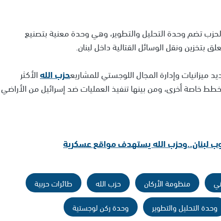
الحزب تضم وحدة التحليل والتطوير، وهي وحدة معنية بتصنيع
 بتخزين ونقل الوسائل القتالية داخل لبنان.
 ميزانيات وإدارة المجال اللوجستي للمشاريع
حزب الله
الأكثر
خطط خاصة أخرى، ومن بينها تنفيذ العمليات ضد إسرائيل من الأراضي
نوب لبنان..وحزب الله يستهدف مواقع عسكرية
ي
منظومة الأركان
حزب الله
طائرات حربية
وحدة التحليل والتطوير
وحدة ركن لوجستية