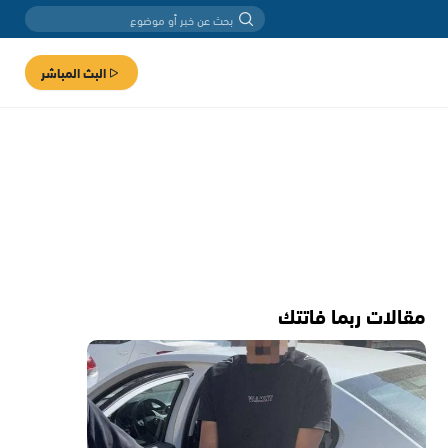
البث المباشر
مقالات ربما فاتتك