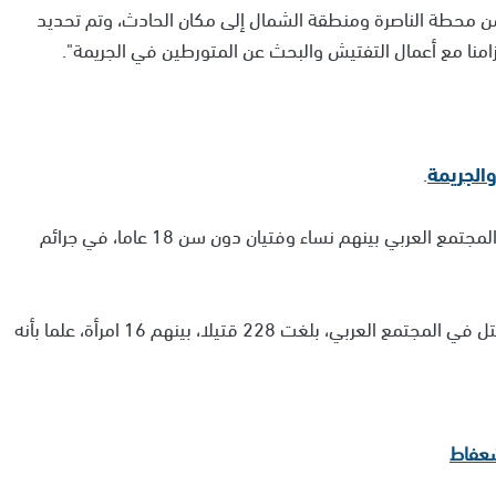
ن محطة الناصرة ومنطقة الشمال إلى مكان الحادث، وتم تحديد
زامنا مع أعمال التفتيش والبحث عن المتورطين في الجريمة".
الجريمة
.
ومع هذه الجريمة يرتفع عدد القتلى الى 189 قتيل في المجتمع العربي بينهم نساء وفتيان دون سن 18 عاما، في جرائم
وسجل العام الماضي حصيلة غير مسبوقة في جرائم القتل في المجتمع العربي، بلغت 228 قتيلا، بينهم 16 امرأة، علما بأنه
شعفاط