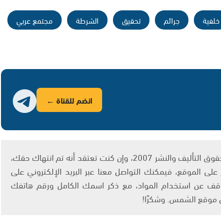
خلفية
جرائم
تحقيق
الشرطة
مجتمع عربي
انضم للقناة ←
يتم الاستخدام المواد وفقًا للمادة 27 أ من قانون حقوق التأليف والنشر 2007، وإن كنت تعتقد أنه تم انتهاك حقك،
لى الموقع، فيمكنك التواصل معنا عبر البريد الإلكتروني على
info@ashams.c والطلب بالتوقف عن استخدام المواد، مع ذكر اسمك الكامل ورقم هاتفك
ى موقع الشمس. وشكرًا!