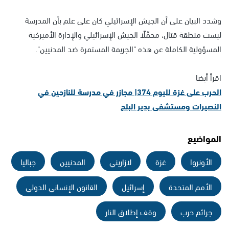
وشدد البيان على أن الجيش الإسرائيلي كان على علم بأن المدرسة
ليست منطقة قتال، محمّلًا الجيش الإسرائيلي والإدارة الأميركية
المسؤولية الكاملة عن هذه "الجريمة المستمرة ضد المدنيين".
اقرأ أيضا
الحرب على غزة لليوم 374| مجازر في مدرسة للنازحين في
النصيرات ومستشفى بدير البلح
المواضيع
الأونروا
غزة
لازاريني
المدنيين
جباليا
الأمم المتحدة
إسرائيل
القانون الإنساني الدولي
جرائم حرب
وقف إطلاق النار