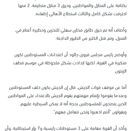
بكثافة على المنازل والمواطنين، وحرق 3 منازل متطرفة، 2 منها
احترقت بشكل كامل والثالث استطاع الأهالي إطفاءه.
وأضاف أنه تم حرق طابق مخازن سفلي للتخزين وحظيرة أغنام في
المنزل، وتم قتل الكثير من الطيور الداجنة.
وأوضح رئيس مجلس قروي جالود أن اعتداءات المستوطنين تكون
متكررة في القرية، لكنها ازدادت بشكل ملحوظة في موسم قطف
الزيتون.
أما عن موقف قوات الجيش، قال إن الجيش يكون خلف المستوطنين
وعندما يقوموا بإتمام مهمتهم يقوم الجيش بالاعتداء على المواطنين
الذين يتصدون للمتسوطنين بحجة أنه لا يمكن السيطرة عليهم،
ويقولون "أنتم اذهبوا ونحن نتعامل معهم".
وأكد أن القرية مقامة على 3 مستوطنات رئيسية و7 بؤر استيطانية، وأن