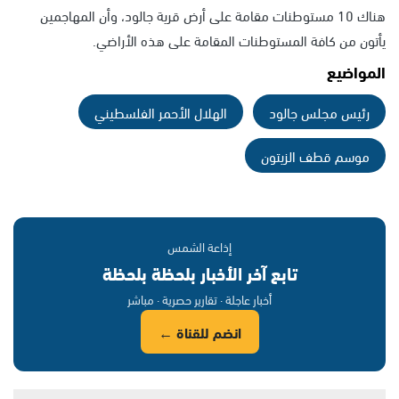
هناك 10 مستوطنات مقامة على أرض قرية جالود، وأن المهاجمين
يأتون من كافة المستوطنات المقامة على هذه الأراضي.
المواضيع
رئيس مجلس جالود
الهلال الأحمر الفلسطيني
موسم قطف الزيتون
إذاعة الشمس
تابع آخر الأخبار بلحظة بلحظة
أخبار عاجلة · تقارير حصرية · مباشر
انضم للقناة ←