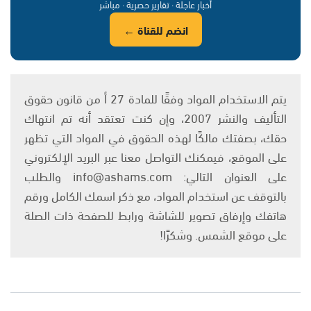
أخبار عاجلة · تقارير حصرية · مباشر
انضم للقناة ←
يتم الاستخدام المواد وفقًا للمادة 27 أ من قانون حقوق
التأليف والنشر 2007، وإن كنت تعتقد أنه تم انتهاك
حقك، بصفتك مالكًا لهذه الحقوق في المواد التي تظهر
على الموقع، فيمكنك التواصل معنا عبر البريد الإلكتروني
على العنوان التالي: info@ashams.com والطلب
بالتوقف عن استخدام المواد، مع ذكر اسمك الكامل ورقم
هاتفك وإرفاق تصوير للشاشة ورابط للصفحة ذات الصلة
على موقع الشمس. وشكرًا!