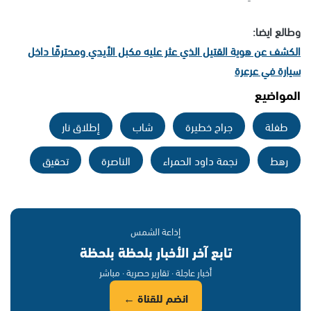
وطالع ايضا:
الكشف عن هوية القتيل الذي عثر عليه مكبل الأيدي ومحترقًا داخل
سيارة في عرعرة
المواضيع
طفلة
جراح خطيرة
شاب
إطلاق نار
رهط
نجمة داود الحمراء
الناصرة
تحقيق
إذاعة الشمس
تابع آخر الأخبار بلحظة بلحظة
أخبار عاجلة · تقارير حصرية · مباشر
انضم للقناة ←