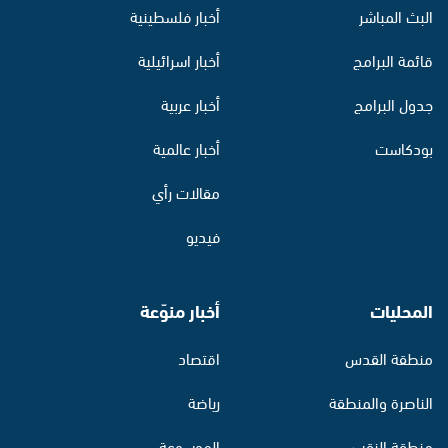
البث المباشر
أخبار فلسطينية
قائمة البرامج
أخبار اسرائيلية
جدول البرامج
أخبار عربية
بودكاست
أخبار عالمية
مقالات رأي
فيديو
المحليات
أخبار منوّعة
منطقة القدس
اقتصاد
الناصرة والمنطقة
رياضة
منطقة النقب
الموسوعة