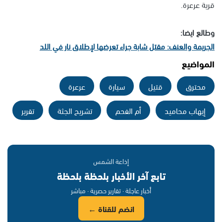
قرية عرعرة.
وطالع ايضا:
الجريمة والعنف: مقتل شابة جراء تعرضها لإطلاق نار في اللد
المواضيع
محترق
قتيل
سيارة
عرعرة
إيهاب محاميد
أم الفحم
تشريح الجثة
تقرير
إذاعة الشمس
تابع آخر الأخبار بلحظة بلحظة
أخبار عاجلة · تقارير حصرية · مباشر
انضم للقناة ←