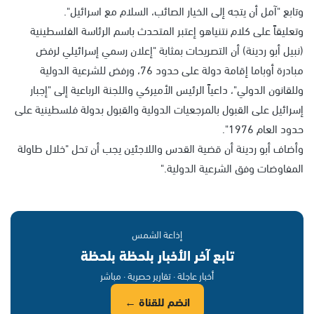
وتابع "آمل أن يتجه إلى الخيار الصائب، السلام مع اسرائيل".
وتعليقاً على كلام نتنياهو إعتبر المتحدث باسم الرئاسة الفلسطينية
(نبيل أبو ردينة) أن التصريحات بمثابة "إعلان رسمي إسرائيلي لرفض
مبادرة أوباما إقامة دولة على حدود 76، ورفض للشرعية الدولية
وللقانون الدولي"، داعياً الرئيس الأميركي واللجنة الرباعية إلى "إجبار
إسرائيل على القبول بالمرجعيات الدولية والقبول بدولة فلسطينية على
حدود العام 1976".
وأضاف أبو ردينة أن قضية القدس واللاجئين يجب أن تحل "خلال طاولة
المفاوضات وفق الشرعية الدولية."
إذاعة الشمس
تابع آخر الأخبار بلحظة بلحظة
أخبار عاجلة · تقارير حصرية · مباشر
انضم للقناة ←