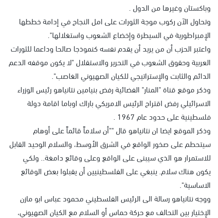
وباكستان وغيرها من الدول .
وتحاول الآن ركوب موجة الثورات على امل النجاح في إدامة خططها
الإمبراطورية في السيطرة وإخضاع الشعوب واستغلالها".
واعتبر الحزب أن من يريد أن يقدم نفسه كنموذجا صالحا وداعما للثورات
العربية وحقوق الشعوب في التحرير والاستقلال "لا يكون موقفه الدعم
الدائم والثابت والإستراتيجي للكيان الصهيوني الغاصب".
وذكر موقع قناة "المنار" الفضائية رفض بنيامين نتانياهو رئيس الوزراء
الاسرائيلي رفض اقتراح الرئيس الامريكي باراك اوباما اقامة دولة
فلسطينية على حدود عام 1967 .
وذكر الموقع ايضا ان نتانياهو قال ""أن سلاماً قائماً على أوهام
سيتحطم على صخور الواقع في الشرق الأوسط، والسلام الوحيد القابل
للاستمرار هو الذي سيبنى على الواقع وعلى وقائع دامغة.. ولكي
يكون هناك سلام. ينبغي على الفلسطينيين أن يقبلوا بعض الوقائع
الاساسية".
ووجه نتانياهو رسالة الى الرئيس الفلسطيني محمود عباس ابو مازن
الإختيار بين التحالف مع حركة حماس أو السلام مع الكيان الصهيوني،