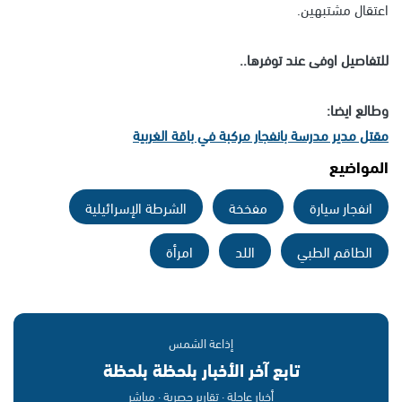
اعتقال مشتبهين.
للتفاصيل اوفى عند توفرها..
وطالع ايضا:
مقتل مدير مدرسة بانفجار مركبة في باقة الغربية
المواضيع
انفجار سيارة
مفخخة
الشرطة الإسرائيلية
الطاقم الطبي
اللد
امرأة
إذاعة الشمس
تابع آخر الأخبار بلحظة بلحظة
أخبار عاجلة · تقارير حصرية · مباشر