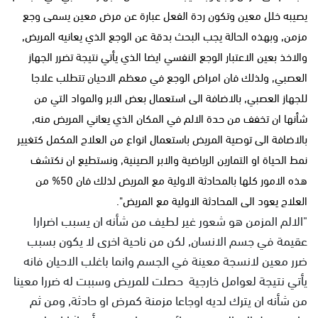
يصيبه خلل معين وتكون ردة الفعل عبارة عن مرض معين يسمى وجع
مزمن, وبهذه الحالة يجب البحث بدقة عن الوجع الذي يعانيه المريض,
والاخذ بعين الاعتبار الوجع النفسي ايضا الذي يأتي نتيجة تضرر الجهاز
العصبي, ولذلك فان امراض الوجع في معظم الاحيان تتطلب علاجا
للجهاز العصبي, بالاضافة الى استعمال بعض الابر والمواد التي من
شأنها ان تخفف من حدة الالم في المكان الذي يعاني المريض منه,
بالاضافة الى توصية المريض باستعمال انواع من العلاج المكمل كتغيير
نمط الحياة او التمارين الرياضية والابر الصينية, ونستطيع ان نكتشف
هذه الامور كلها بالمحادثة الاولية مع المريض لذلك فان 50% من
العلاج يعود الى المحادثة الاولية مع المريض".
"الالم المزمن هو شعور غير لطيف من شأنه ان يسبب اضرارا
عقيمة في جسم الانسان, لكن من ناحية اخرى لا يكون بسبب
ضرر معين لانسجة معينة في الجسم وانما باغلب الاحيان فانه
يأتي نتيجة لعوامل خارجية حصلت للمريض وسببت له ضررا معينا
من شأنه ان يترك لديه اوجاعا مزمنة كمرض او حادثة, ومن ثم