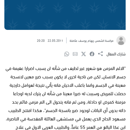
مرالسة الشمس ريهام يوسف عثاملة
22.05.2011
20:20
شارك المقال
"الالم المزمن هو شعور غير لطيف من شأنه ان يسبب اضرارا عقيمة في
جسم الانسان, لكن من ناحية اخرى لا يكون بسبب ضرر معين لانسجة
معينة في الجسم وانما باغلب الاحيان فانه يأتي نتيجة لعوامل خارجية
حصلت للمريض وسببت له ضررا معينا من شأنه ان يترك لديه اوجاعا
مزمنة كمرض او حادثة, ومن ثم فانه يتحول الى الم مزمن قائم بحد
ذاته بدون أي اثباتات لوجود ضرر بانسجة الجسم"، هكذا افتتح الطبيب
مسعود الحاج الذي يعمل في مستشفى العائلة المقدسة في الناصرة،
ابن عكا البالغ من العمر 55 عاماً، والطبيب العربي الاول في علاج