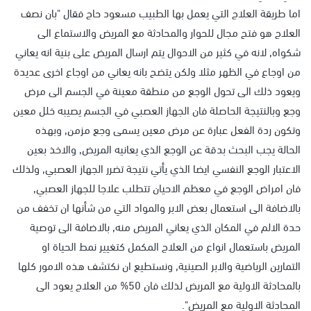
اما طريقة العلاج التي يعمل بها الطبيب مسعود حاج فقال "بان نصف
العلاج هو فتح مجال للحوار والمحادثة مع المريض والاستماع الى
شكواه, لانه في كثير من الاحوال يتم ارسال المريض على بنية انه يعاني
من اوجاع في الظهر مثلا ولكن يتضح بانه يعاني من اوجاع اخرى عديدة
ويعود ذلك الى تحول الوجع من منطقة معينة في الجسم الى مرض
وجع وبالنتيجة الحاصلة فان الجهاز العصبي في الجسم يصيبه خلل معين
وتكون ردة الفعل عبارة عن مرض معين يسمى وجع مزمن, وبهذه
الحالة يجب البحث بدقة عن الوجع الذي يعانيه المريض, والاخذ بعين
الاعتبار الوجع النفسي ايضا الذي يأتي نتيجة تضرر الجهاز العصبي, ولذلك
فان امراض الوجع في معظم الاحيان تتطلب علاجا للجهاز العصبي,
بالاضافة الى استعمال بعض الابر والمواد التي من شأنها ان تخفف من
حدة الالم في المكان الذي يعاني المريض منه, بالاضافة الى توصية
المريض باستعمال انواع من العلاج المكمل كتغيير نمط الحياة او
التمارين الرياضية والابر الصينية, ونستطيع ان نكتشف هذه الامور كلها
بالمحادثة الاولية مع المريض لذلك فان 50% من العلاج يعود الى
المحادثة الاولية مع المريض".