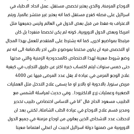
الاوجاع المزمنة, والذي يعتبر تخصص مستقل، عمل اتحاد الاطباء في
اسرائيل على فصله كفرع مستقل كما انه يعتبر غير منتشر عالميا, ويتم
الاعتراف به فقط من قبل بعض الدول في العالم وليس جميعها مثل
امريكا وبعض الدول الاوروبية, كونه لم يكن تخصصا منفردا بل كان
مرتبطا بمواضيع اخرى, كما انه يشترط على المتقدم للعمل بهذا المجال
او التخصص فيه ان يكون مختصا بموضوع طبي اخر بالاضافة الى انه تم
وضع شروط معينة لهذا الاختصاص كالمحدودية الزمنية والتي مدتها
حتى خمس سنوات ليتم اكتساب خبرة اكتر عن طريق التجارب في كيفية
علاج الوجع المزمن في عيادة لا يقل عدد المرضى فيها عن 4000
مريض سنويا, بالادوية او بالابر او ما يسمى علاج التدخل مثل العمليات
الصغيرة وعمليات زرع الالكترودا.. وفي حديث لمراسلة الشمس مع
الطبيب مسعود الحاج قال "انا في الاساس اختصاصي طبيب تخدير
ومدير قسم علاج الاوجاع في عيادة الطب الشاملة, لكنني بعد ان
لاحظت عدد الاشخاص الذين يعانون من اوجاع مزمنة في جميع الدول
الاوروبية من ضمنها دولة اسرائيل احببت ان اعطي اهتماما معينا