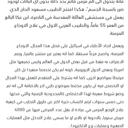
فانه يتحول الى الم مزمن قائم بحد ذاته بدون أي اثباتات لوجود
ضرر بانسجة الجسم"، هكذا افتتح الطبيب مسعود الحاج الذي
يعمل في مستشفى العائلة المقدسة في الناصرة، ابن عكا البالغ
من العمر 55 عاماً، والطبيب العربي الاول في علاج الاوجاع
المزمنة.
ويعمل اتحاد الأطباء في اسرائيل على فصل هذا المجال، الاوجاع
المزمنة، واصبح فرعاً مستقلا كما انه يعتبر غير منتشر عالميا, ويتم
الاعتراف به فقط من قبل بعض الدول في العالم وليس جميعها مثل
امريكا وبعض الدول الاوروبية, كونه لم يكن تخصصا منفردا بل كان
مرتبطا بمواضيع اخرى, كما انه يشترط على المتقدم للعمل بهذا المجال
او التخصص فيه ان يكون مختصا بموضوع طبي اخر بالاضافة الى انه تم
وضع شروط معينة لهذا الاختصاص كالمحدودية الزمنية والتي مدتها
حتى خمس سنوات ليتم اكتساب خبرة اكتر عن طريق التجارب في كيفية
علاج الوجع المزمن في عيادة لا يقل عدد المرضى فيها عن 4000
مريض سنويا, بالادوية او بالابر او ما يسمى علاج التدخل مثل العمليات
الصغيرة وعمليات زرع الالكترودا..