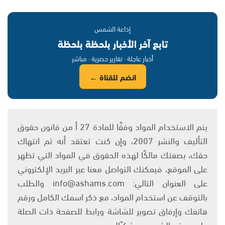
إذاعة الشمس
تابع آخر الأخبار بلحظة بلحظة
أخبار عاجلة · تقارير حصرية · مباشر
انضم للقناة ←
يتم الاستخدام المواد وفقًا للمادة 27 أ من قانون حقوق
التأليف والنشر 2007، وإن كنت تعتقد أنه تم انتهاك
حقك، بصفتك مالكًا لهذه الحقوق في المواد التي تظهر
على الموقع، فيمكنك التواصل معنا عبر البريد الإلكتروني
على العنوان التالي: info@ashams.com والطلب
بالتوقف عن استخدام المواد، مع ذكر اسمك الكامل ورقم
هاتفك وإرفاق تصوير للشاشة ورابط للصفحة ذات الصلة
على موقع الشمس. وشكرًا!