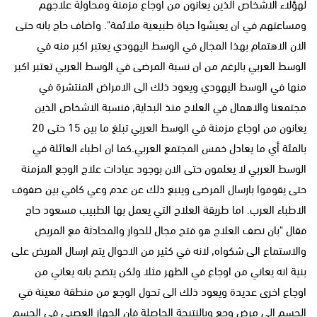
لهؤلاء الاشخاص الذين يعانون من اوجاع مزمنة ومحاولة علاجهم
ومساعتهم في ان يعيشوا حياة طبيعية ملائمة". واضاف حاج بانه حتى
الان الاهتمام بهذا المجال في الوسط اليهودي يعتبر اكبر منه في
الوسط العربي بالرغم من ان نسبة المرضى في الوسط العربي تعتبر اكبر
منها في الوسط اليهودي ويعود ذلك الى الامراض المنتشرة في
مجتمعنا والاهمال في العلاج منذ البداية, فنسبة الاشخاص الذين
يعانون من اوجاع مزمنة في الوسط العربي تبلغ ما بين 15 حتى 20
بالمئة أي ما يعادل خمس المجتمع العربي.كما ان اطباء العائلة في
الوسط العربي لا يعلمون حتى الان بوجود عيادات علاج الوجع المزمنة
حتى يقوموا بارسال المرضى وينبع ذلك عن عدم وعي كافي بين صفوف
الاطباء العرب. اما طريقة العلاج التي يعمل بها الطبيب مسعود حاج
فقال "بان نصف العلاج هو فتح مجال للحوار والمحادثة مع المريض
والاستماع الى شكواه, لانه في كثير من الاحوال يتم ارسال المريض على
بنية انه يعاني من اوجاع في الظهر مثلا ولكن يتضح بانه يعاني من
اوجاع اخرى عديدة ويعود ذلك الى تحول الوجع من منطقة معينة في
الجسم الى مرض وجع وبالنتيجة الحاصلة فان الجهاز العصبي في الجسم