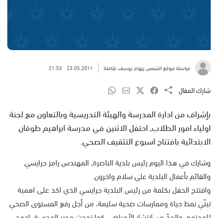
مراسلة موقع الشمس ريهام يوسف عثاملة
23.05.2011
21:53
شارك المقال
بإشراف من ادارة المدرسة والهيئة التدريسية وبالتعاون مع لجنة
اولياء امور الطلاب, احتفل الاثنين في مدرسة ابراهيم طوقان
الابتدائية بافتتاح اسبوع التثقيف الصحي.
وشارك في هذا اليوم رئيس بلدية الناصرة, المهندس رامز جرايسي
والقائم بأعمال البلدية علي سلام واخرون.
وافتتح الحفل بكلمة من رئيس البلدية جرايسي الذي اكد على اهمية
تبنّي نمط حياة وممارسات صحية سليمة، من أجل رفع المستوى الصحي
للمجتمع والحدّ من انتشار الأمراض ، كما تحدث مدير المدرسة احمد