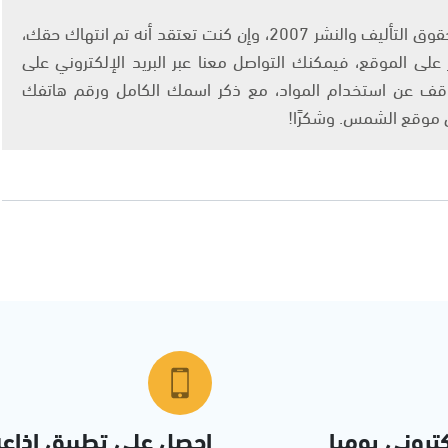
يتم الاستخدام المواد وفقًا للمادة 27 أ من قانون حقوق التأليف والنشر 2007، وإن كنت تعتقد أنه تم انتهاك حقك،
لى الموقع، فيمكنك التواصل معنا عبر البريد الإلكتروني على
info@ashams.c والطلب بالتوقف عن استخدام المواد، مع ذكر اسمك الكامل ورقم هاتفك
ى موقع الشمس. وشكرًا!
تروني يوميا
احصل على تطبيق اذاع