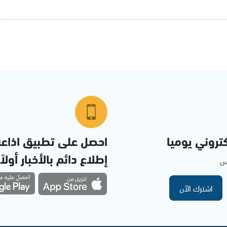
تروني يوميا
احصل على تطبيق اذاع
إطلاع دائم بالأخبار أولاً
مس
اشترك الآن