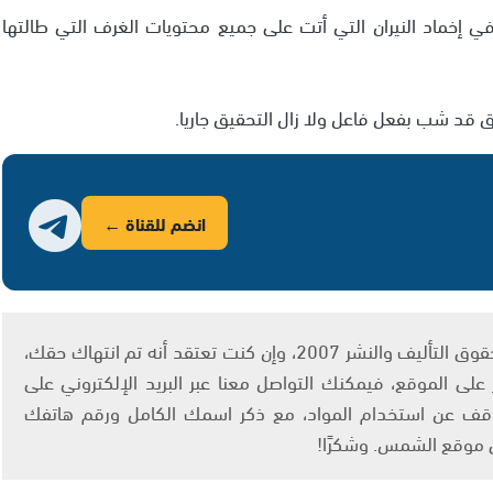
 إخماد النيران التي أتت على جميع محتويات الغرف التي طالتها
يق قد شب بفعل فاعل ولا زال التحقيق جاريا.
انضم للقناة ←
يتم الاستخدام المواد وفقًا للمادة 27 أ من قانون حقوق التأليف والنشر 2007، وإن كنت تعتقد أنه تم انتهاك حقك،
لى الموقع، فيمكنك التواصل معنا عبر البريد الإلكتروني على
info@ashams.c والطلب بالتوقف عن استخدام المواد، مع ذكر اسمك الكامل ورقم هاتفك
ى موقع الشمس. وشكرًا!