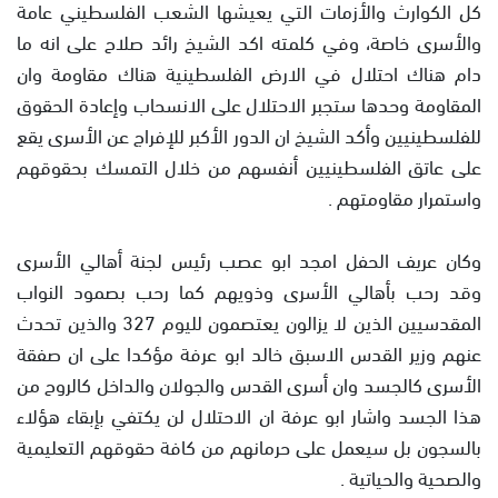
كل الكوارث والأزمات التي يعيشها الشعب الفلسطيني عامة
والأسرى خاصة، وفي كلمته اكد الشيخ رائد صلاح على انه ما
دام هناك احتلال في الارض الفلسطينية هناك مقاومة وان
المقاومة وحدها ستجبر الاحتلال على الانسحاب وإعادة الحقوق
للفلسطينيين وأكد الشيخ ان الدور الأكبر للإفراج عن الأسرى يقع
على عاتق الفلسطينيين أنفسهم من خلال التمسك بحقوقهم
واستمرار مقاومتهم .
وكان عريف الحفل امجد ابو عصب رئيس لجنة أهالي الأسرى
وقد رحب بأهالي الأسرى وذويهم كما رحب بصمود النواب
المقدسيين الذين لا يزالون يعتصمون لليوم 327 والذين تحدث
عنهم وزير القدس الاسبق خالد ابو عرفة مؤكدا على ان صفقة
الأسرى كالجسد وان أسرى القدس والجولان والداخل كالروح من
هذا الجسد واشار ابو عرفة ان الاحتلال لن يكتفي بإبقاء هؤلاء
بالسجون بل سيعمل على حرمانهم من كافة حقوقهم التعليمية
والصحية والحياتية .