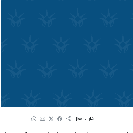
شارك المقال
عشرينات من عمره من سكان ساجور بعد ان عثرت في منزله على اليات