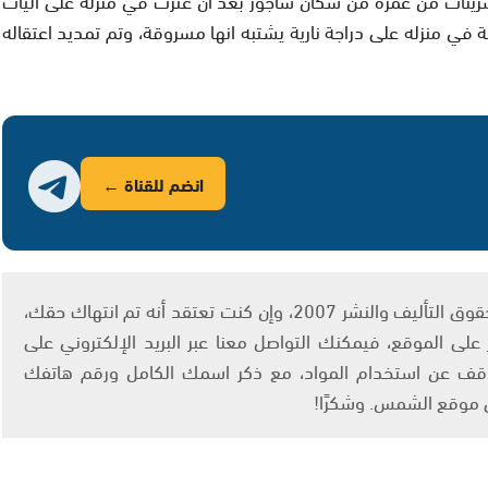
في منزله على دراجة نارية يشتبه انها مسروقة، وتم تمديد اعتقاله
انضم للقناة ←
يتم الاستخدام المواد وفقًا للمادة 27 أ من قانون حقوق التأليف والنشر 2007، وإن كنت تعتقد أنه تم انتهاك حقك،
لى الموقع، فيمكنك التواصل معنا عبر البريد الإلكتروني على
info@ashams.c والطلب بالتوقف عن استخدام المواد، مع ذكر اسمك الكامل ورقم هاتفك
ى موقع الشمس. وشكرًا!