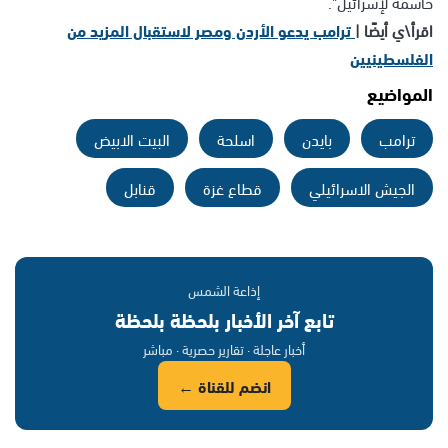
حاسمة لإسرائيل".
اقرأ\ي أيضًا |
ترامب يدعو الأردن ومصر لاستقبال المزيد من
الفلسطينيين
المواضيع
ترامب
بايدن
اسلحة
البيت الابيض
الجيش الاسرائيلي
قطاع غزة
قنابل
إذاعة الشمس
تابع آخر الأخبار بلحظة بلحظة
أخبار عاجلة · تقارير حصرية · مباشر
انضم للقناة ←