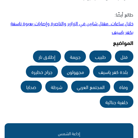
طالع أيضًا:
خلال ساعات..مقتل شابين في الزرازير والناصرة وإصابات بعبوة ناسفة
بكفر ياسيف
المواضيع
قتل
طبيب
جريمة
إطلاق نار
بلدة كفر ياسيف
مجهولون
جراح خطيرة
وفاة
المجتمع العربي
شرطة
ضحايا
خلفية جنائية
إذاعة الشمس