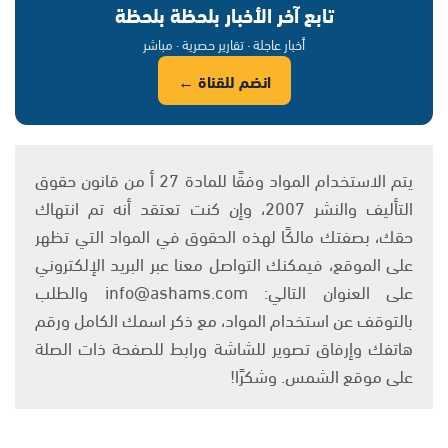
تابع آخر الأخبار بلحظة بلحظة
أخبار عاجلة · تقارير حصرية · مباشر
انضم للقناة ←
يتم الاستخدام المواد وفقًا للمادة 27 أ من قانون حقوق
التأليف والنشر 2007، وإن كنت تعتقد أنه تم انتهاك
حقك، بصفتك مالكًا لهذه الحقوق في المواد التي تظهر
على الموقع، فيمكنك التواصل معنا عبر البريد الإلكتروني
على العنوان التالي: info@ashams.com والطلب
بالتوقف عن استخدام المواد، مع ذكر اسمك الكامل ورقم
هاتفك وإرفاق تصوير للشاشة ورابط للصفحة ذات الصلة
على موقع الشمس. وشكرًا!