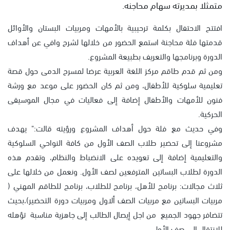
متمثلا بمديرته سهام محاجنه.
افتتح الاحتفال بكلمة ترحيبية بالأمهات ومربيات البستان والأوائل
قدمتها فلة محاجنة استمع الحضور من خلالها لشرح وافي عن أهداف
الدورة وبرنامجها والتعريف بطبيعة المشروع.
ومن ثم قدم طاقم مركز اللغة العربية عرضا لمسرح الدمى حول قصة
تعليمية سلوكية للأطفال، ومن ثم كان الحضور على موعد مع ورشة
فنون للأمهات والأطفال إضافة إلى فعاليات في مجال الموسيقى
الحركية.
وفي حديث مع فلة حول أهداف المشروع ورؤيته قالت:" يهدف
مشروعنا إلى تحضير طلاب الصف الأول من كافة النواحي السلوكية
والتعليمية إضافة إلى تعويده على الانضباط والنظام، وتقدم هذه
الدورة لطلاب البساتين المترفعين لصف الأول. ونعمل من خلالها على
ثلاث مجالات: برنامج للأهل، برنامج للطلاب، برنامج للطاقم المهني (
مربيات البساتين مع مربيات الصف ألاول ومربيات دورة التحضير)،بحيث
تتضافر جهود الجميع من اجل إيصال الطالب إلى جاهزية مناسبة تؤهله
للانتقال إلى صف الأول .