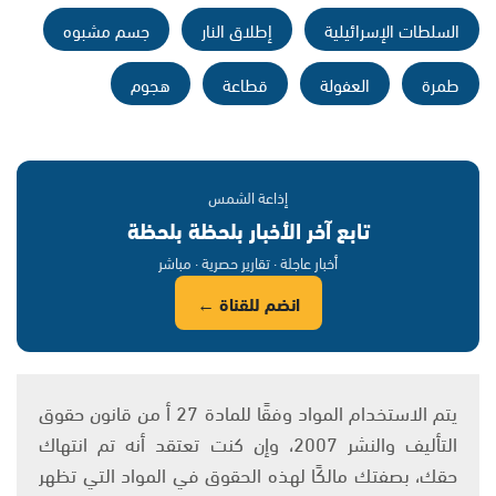
السلطات الإسرائيلية
إطلاق النار
جسم مشبوه
طمرة
العفولة
قطاعة
هجوم
إذاعة الشمس
تابع آخر الأخبار بلحظة بلحظة
أخبار عاجلة · تقارير حصرية · مباشر
انضم للقناة ←
يتم الاستخدام المواد وفقًا للمادة 27 أ من قانون حقوق
التأليف والنشر 2007، وإن كنت تعتقد أنه تم انتهاك
حقك، بصفتك مالكًا لهذه الحقوق في المواد التي تظهر