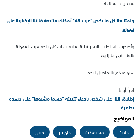
شخص بـ "قطاعة".
ولمتابعة كل ما يخص "عرب 48" يُمكنك متابعة قناتنا الإخبارية على
تلجرام
وأصدرت السلطات الإسرائيلية تعليمات لسكان بلدة قرب العفولة
بالبقاء في منازلهم.
سنوافيكم بالتفاصيل لاحقا
اقرأ أيضا
إطلاق النار على شخص بادعاء تثبيته "جسما مشبوها" على جسده
بطمرة
المواضيع
حادث
مستوطنة
جان نير
جنين