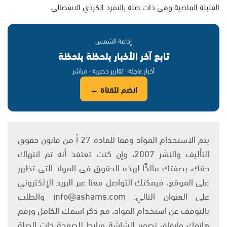
القليلة الماضية وهي ذات صلة بالتمرد الكردي الانفصالي.
إذاعة الشمس
تابع آخر الأخبار بلحظة بلحظة
أخبار عاجلة · تقارير حصرية · مباشر
انضم للقناة ←
يتم الاستخدام المواد وفقًا للمادة 27 أ من قانون حقوق
التأليف والنشر 2007، وإن كنت تعتقد أنه تم انتهاك
حقك، بصفتك مالكًا لهذه الحقوق في المواد التي تظهر
على الموقع، فيمكنك التواصل معنا عبر البريد الإلكتروني
على العنوان التالي: info@ashams.com والطلب
بالتوقف عن استخدام المواد، مع ذكر اسمك الكامل ورقم
هاتفك وإرفاق تصوير للشاشة ورابط للصفحة ذات الصلة