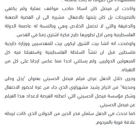
واكدت ان فيصل كان انسانا صاحب مواقف عملية ولم يكتفي
بالتصريحات بل كان يثبتها بالافعال. مشيرة الى ان القضية الصعبة
والدقيقة والتي لا تحتمل الخلاص وهي وبالنسبة له عاصمة الدولة
الفلسطينية ومن اجل تطويرها طرح فكرة اشتري زمنا في القدس.
واوضحت انه انشا بيت الشرق ليكون بيت للمقدسيين ووزارة خارجية
فلسطين قبل ان تنشأ السلطة الفلسطينية واستقبلنا فيه كل
المبعوثين الدوليين، ولم يستثني احدا مما عكس ايجابا على كل من
التقيناه.
وجرى خلال الحفل عرض فيلم فيصل الحسيني بعنوان "رجل وطن
ومدينة" من اخراج رشيد مشهراوي الذي جاء من غزة لحضور الاحتفال
وشكر مؤسسة فيصل الحسيني التي اعطته الفرصة لاعداد هذا الفيلم
عن فيصل الحسيني.
كما تحدث في الحفل سلمان فخر الدين من الجولان الذي كانت تربطه
علاقة قوية بالمرحوم.