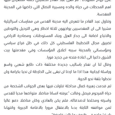
اهم المحطات في حياة والده ومسيرة النضال التي خاضها في المدينة
المقدسة.
وتناول عبد القادر ما تتعرض اليه مدينة القدس من ممارسات اسرائيلية
مشيرا الى ان المقدسيين يواجهون ثلاثة اخطار وهي الترحيل والتوطين
والاتباع اضافة الى جدار العزل وبناء المستوطنات ومصادرة الاراضي
تضييق مجال التخطيط الفلسطيني كل ذلك في ظل فراغ سياسي
ومؤسساتي بالمدينة سببه اغلاق المؤسسات وفي مقدمتها بيت
الشرق داعيا الى اعادة فتحه من جديد فورا.
وقال لنا ان نفكر باساليب جديدة مختلفة ذات طابع شعبي واسع
وراسلة ايجابية هذا اذا ما اردنا ان نبقى على الخارطة ان نحيا بكرامة وان
نخطوا بثقة نحو الحرية.
ثم قدمت زهيرة كمال مداخلة تناولت فيها بعض الجوانب الشخصة من
حياة المرحوم فيصل وقالت "عرفته انسانا مناضلا متواضعا محبا للقدس
واسرته ومخلصا لاصدقائه، فلم يكن بالعادي وكان مناضلا دفع غاليا
ثمن مواقفه الثابتة بدءا بالاعتقال مرورا بالاقامة الجبرية وانتهاءا
باستشهاده في ظروف ما زالت غامضة".