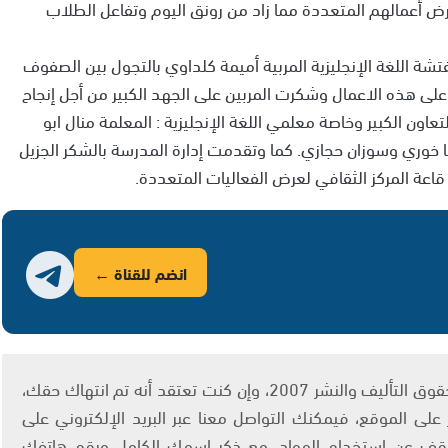
ض أعمالهم المتعددة مما زاد من رونق اليوم وتفاعل الطلاب
ة اللغة الإنجليزية المربية أميمة كلداوي بالتجول بين الصفوف
لى هذه الاعمال وشكرت المربين على الجهد الكبير من أجل إنجاح
اون الكبير وخاصة معلمي اللغة الإنجليزية : المعلمة منال ابو
حنا خوري وسوزان حجازي. كما وتقدمت إدارة المدرسة بالشكر الجزيل
 قاعة المركز الثقافي لعرض الفعاليات المتعددة.
انضم للقناة ←
يتم الاستخدام المواد وفقًا للمادة 27 أ من قانون حقوق التأليف والنشر 2007، وإن كنت تعتقد أنه تم انتهاك حقك،
لى الموقع، فيمكنك التواصل معنا عبر البريد الإلكتروني على
info@ashams.c والطلب بالتوقف عن استخدام المواد، مع ذكر اسمك الكامل ورقم هاتفك