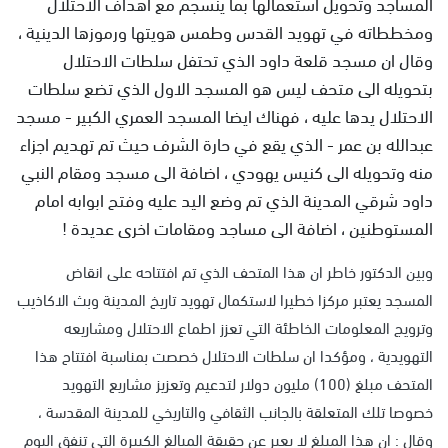
المساجد وتحويل استعمالها بما ينسجم مع اهداف الاحتلال
ومخططاته في تهويد القدس وطمس هويتها ورموزها الدينية ،
وقال ان مسجد قلعة داود الذي تحتفل سلطات الاحتلال
بتحويله الى متحف ليس هو المسجد الاول الذي تضع سلطات
الاحتلال يدها عليه ، فهناك ايضا المسجد العمري الكبير - مسجد
عبدالله بن عمر - الذي يقع في حارة الشرف حيث تم تهديم اجزاء
منه وتحويله الى كنيس يهودي ، اضافة الى مسجد ومقام النبي
داود شرقي المدينة الذي تم وضع اليد عليه وفتح ابوابه امام
المستوطنين ، اضافة الى مساجد ومقامات اخرى عديدة !
وبين الدكتور خاطر ان هذا المتحف الذي تم افتتاحه على انقاض
المسجد يعتبر مركزا خطيرا لاستكمال تهويد تاريخ المدينة وبث الاكاذيب
وترويج المعلومات الخاطئة التي تعزز اطماع الاحتلال ومشاريعه
التهويدية ، ومؤكدا ان سلطات الاحتلال خصصت بمناسبة افتتاح هذا
المتحف مبلغ (100) مليون دولار لتدعيم وتعزيز مشاريع التهويد
خصوصا تلك المتعلقة بالجانب الثقافي والتاريخي للمدينة المقدسة ،
وقال : ان هذا المبلغ لا يعبر عن حقيقة المبالغ الكبيرة التي تنفق اليوم