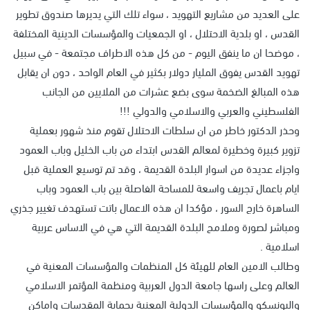
على العديد من مشاريع التهويد ، سواء تلك التي يديرها صندوق تطوير
القدس ، او بلدية الاحتلال ، او الجمعيات والمؤسسات الدينية المختلفة
، موضحا ان ما ينفق اليوم - من كل هذه الاطراف مجتمعة - في سبيل
تهويد القدس يفوق المليار دولار بكثير في العام الواحد ، دون ان يقابل
هذه المبالغ الضخمة سوى بضع عشرات من الملايين من الجانب
الفلسطيني والعربي والاسلامي والدولي !!!
وحذر الدكتور خاطر من ان سلطات الاحتلال تقوم منذ شهور بعملية
تزوير كبيرة وخطيرة لمعالم القدس ابتداء من باب الخليل وباب العمود
واجزاء عديدة من اسوار البلدة القديمة ، وقد تم توسيع العملية قبل
ايام باعمال تجريف واسعة للمساحة الفاصلة بين باب العمود وباب
الساهرة خارج السور ، مؤكدا ان هذه الاعمال باتت تستهدف تغيير جذري
ومباشر لصورة وملامح البلدة القديمة التي هي في الاساس عربية
اسلامية .
وطالب الامين العام للهيئة كل المنظمات والمؤسسات المعنية في
العالم وعلى راسها جامعة الدول العربية ومنظمة المؤتمر الاسلامي
واليونسكو والمؤسسات الدولية المعنية بحماية المقدسات واماكن