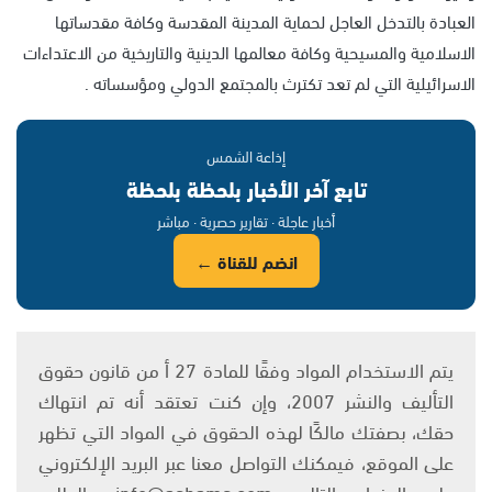
العبادة بالتدخل العاجل لحماية المدينة المقدسة وكافة مقدساتها
الاسلامية والمسيحية وكافة معالمها الدينية والتاريخية من الاعتداءات
الاسرائيلية التي لم تعد تكترث بالمجتمع الدولي ومؤسساته .
إذاعة الشمس
تابع آخر الأخبار بلحظة بلحظة
أخبار عاجلة · تقارير حصرية · مباشر
انضم للقناة ←
يتم الاستخدام المواد وفقًا للمادة 27 أ من قانون حقوق
التأليف والنشر 2007، وإن كنت تعتقد أنه تم انتهاك
حقك، بصفتك مالكًا لهذه الحقوق في المواد التي تظهر
على الموقع، فيمكنك التواصل معنا عبر البريد الإلكتروني
على العنوان التالي: info@ashams.com والطلب