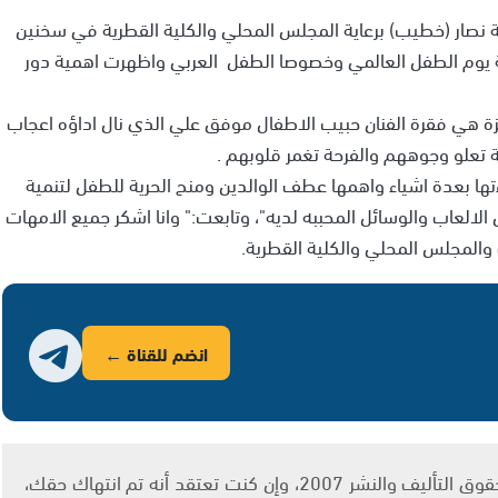
 نصار (خطيب) برعاية المجلس المحلي والكلية القطرية في سخنين
 يوم الطفل العالمي وخصوصا الطفل العربي واظهرت اهمية دور
يزة هي فقرة الفنان حبيب الاطفال موفق علي الذي نال اداؤه اعجاب
 تعلو وجوههم والفرحة تغمر قلوبهم .
ها بعدة اشياء واهمها عطف الوالدين ومنح الحرية للطفل لتنمية
العاب والوسائل المحببه لديه"، وتابعت:" وانا اشكر جميع الامهات
والمجلس المحلي والكلية القطرية.
انضم للقناة ←
يتم الاستخدام المواد وفقًا للمادة 27 أ من قانون حقوق التأليف والنشر 2007، وإن كنت تعتقد أنه تم انتهاك حقك،