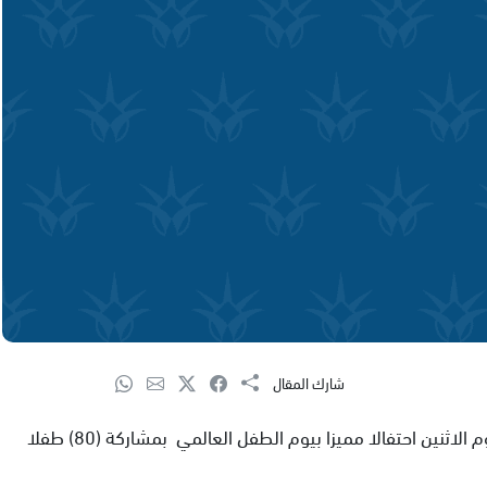
شارك المقال
شهدت القاعة الرياضية في المركز الجماهيري دير حنا اليوم الاثنين احتفالا مميزا بيوم الطفل العالمي بمشاركة (80) طفلا