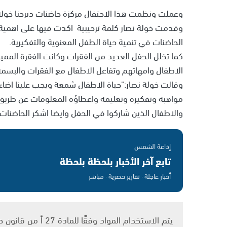
وعملت ونظمت هذا الاحتفال مركزة حاضنات ديرحنا خولة
وقدمت خولة نصار كلمة ترحيبية اكدت فيها على اهمية
الحاضنات في تنمية حياة الطفل المعنوية والتفكيرية.
كما تخلل الحفل العديد من الفقرات وكانت الفقرة المم
الاطفال وامهاتهم وتفاعل الاطفال مع الفقرات والبسمة
وقالت خولة نصار:"حياة الاطفال شمعة ويجب علينا اضاءت
مواهبه وتفكيره وتعليمه واعطاؤه المعلومات عن طريق ال
والاطفال الذين شاركوا في الحفل وايضا اشكر الحاضنات 
إذاعة الشمس
تابع آخر الأخبار بلحظة بلحظة
أخبار عاجلة · تقارير حصرية · مباشر