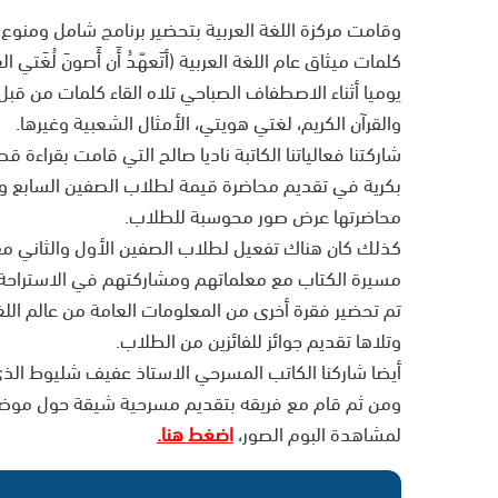
وقامت مركزة اللغة العربية بتحضير برنامج شامل ومنوع
كلمات ميثاق عام اللغة العربية (أتَعهّدُ أَن أَصونَ لُغَتي العربيّ
يوميا أثناء الاصطفاف الصباحي تلاه القاء كلمات من قب
والقرآن الكريم، لغتي هويتي، الأمثال الشعبية وغيرها.
شاركتنا فعالياتنا الكاتبة ناديا صالح التي قامت بقرا
بكرية في تقديم محاضرة قيمة لطلاب الصفين السابع وال
محاضرتها عرض صور محوسبة للطلاب.
كذلك كان هناك تفعيل لطلاب الصفين الأول والثاني مع
مسيرة الكتاب مع معلماتهم ومشاركتهم في الاستراحة 
تم تحضير فقرة أخرى من المعلومات العامة من عالم الل
وتلاها تقديم جوائز للفائزين من الطلاب.
أيضا شاركنا الكاتب المسرحي الاستاذ عفيف شليوط ا
ومن ثم قام مع فريقه بتقديم مسرحية شيقة حول موضو
لمشاهدة البوم الصور،
اضغط هنا.