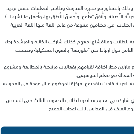
 وذلك بالتشاور مع مديرة المدرسة وطاقم المعلمات تضمن ترديد
َةَ الأَصيلةَ، وأُتقنَ تعلُّمَها وأُحسنَ النُّطقَ بها، وأَعمَلَ علىنشرِها...)
ل الطلاب في مضامين متنوعة من عالم اللغة منها اللغة العربية
ءة قصة للطلاب ومناقشتها معهم كذلك شاركت الكاتبة والمرشدة رجاء
ثامن حول ارتباط نص "فلورنسا" بالفنون التشكيلية وتضمنت
 مارلين مطر اضافة لقيامهم بفعاليات مرتبطة بالمطالعة ومشروع
الفعالة مع معلم الموسيقى.
غة العربية قامت بتقديمها مركزة الموضوع منال عودة في المدرسة
لذي شارك في تقديم محاضرة لطلاب الصفوف الثالث حتى السادس
ع العنف في المدارس نالت اعجاب الجميع.