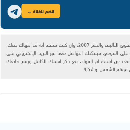
انضم للقناة ←
يتم الاستخدام المواد وفقًا للمادة 27 أ من قانون حقوق التأليف والنشر 2007، وإن كنت تعتقد أنه تم انتهاك حقك،
لى الموقع، فيمكنك التواصل معنا عبر البريد الإلكتروني على
info@ashams.c والطلب بالتوقف عن استخدام المواد، مع ذكر اسمك الكامل ورقم هاتفك
ى موقع الشمس. وشكرًا!