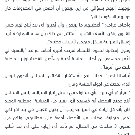
توجهت اليهم بسؤالي من إين تريدون أن أخفض في المصروفات كان
جوابهم السكوت التام".
وأضاف عراف: " أعطيتهم ما يريدون وأن يُغيروا أي بند يُتاح لهم ضمن
القانون ولكن للأسف الشديد أستنتج من ذلك بأن هذه المعارضة تُريد
إفشال الميزانية بشكل منهجي لأسباب خطيرة".
وحول إمكانية لدعوة الأعضاء لفرصة أخيرة أضاف عراف: "بالنسبة لي
الأمر محسوم، لن أطلب لجلسة أخيرة وسأُحيل القضية لوزير الداخلية
للبث في أمرها".
مُراسلنا تحدث كذلك مع المُستشار القضائي للمجلس أنطون ليوس
الذي تحدث عن اجواء الجلسة وقال:
" لم نُوفر أي جهد وأي محاولة في سبيل إقرار الميزانية، رئيس المجلس
أبلغ جميع الاعضاء أنه مُستعد لأي تغيير في الميزانية، ومطلبه الوحيد
كان بأنه كل زيادة في الميزانية يجب أن يكون تنقيص في بند آخر لكي
تكون متوازنة، وطلب من الأعضاء أجوبة على مطالبهم، ولكن في
غضون 3 ساعات من الجدال، لم نأخذ أي إجابة على أي بند طُلب
للتغيير".