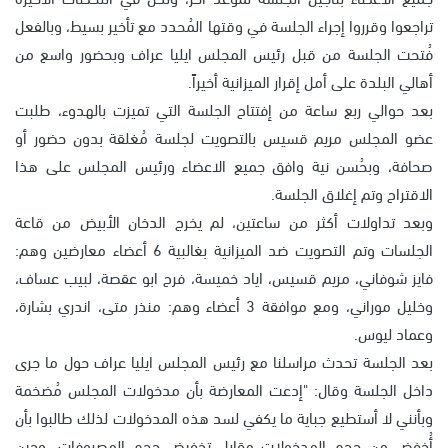
تراجعوا وقرروا إجراء الجلسة في وقتها المُحدد مع تأخير بسيط، وبالفعل
فُتحت الجلسة من قبل رئيس المجلس ايليا عراف وبحضور واسع من
أهالي البلدة على أمل إقرار الميزانية أخيراً.
بعد حوالي ربع ساعة من إفتتاح الجلسة التي تميزت بالهدوء، طلبت
عضو المجلس مريم قسيس بالتصويت لجلسة مُغلقة بدون حضور أو
صحافة، وبحُسن نية وافق جميع الاعضاء ورئيس المجلس على هذا
الاقتراح وتم إغلاق الجلسة.
وبعد تداولات أكثر من ساعتين، لم يخرج الدخان الأبيض من قاعة
الجلسات وتم التصويت ضد الميزانية بغالبية 6 أعضاء معارضين وهم:
فايز شوفاني، مريم قسيس، اياد خميسة، فرح ابو عقصة، لبيب عساف،
وخليل موراني، ومع موافقة 3 أعضاء وهم: منذر متى، اندري بشارة،
وعماد ليوس.
بعد الجلسة تحدث مراسلنا مع رئيس المجلس ايليا عراف حول ما جرى
داخل الجلسة وقال: "إدعت المعارضة بأن مدخولات المجلس مُضخمة
وبأنني لا أستطيع جباية ما يكفي لسد هذه المدخولات لذلك طالبوا بأن
أُخفِض من حجم المدخولات مقابل تخفيض حجم المصروفات، وحين