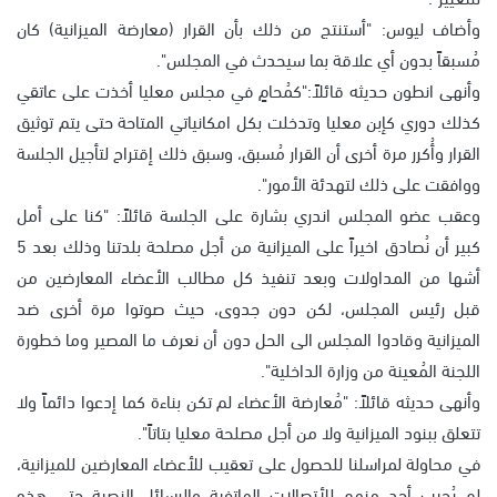
وأضاف ليوس: "أستنتج من ذلك بأن القرار (معارضة الميزانية) كان
مُسبقاً بدون أي علاقة بما سيحدث في المجلس".
وأنهى انطون حديثه قائلاً:"كمُحامٍ في مجلس معليا أخذت على عاتقي
كذلك دوري كإبن معليا وتدخلت بكل امكانياتي المتاحة حتى يتم توثيق
القرار وأُكرر مرة أخرى أن القرار مُسبق، وسبق ذلك إقتراح لتأجيل الجلسة
ووافقت على ذلك لتهدئة الأمور".
وعقب عضو المجلس اندري بشارة على الجلسة قائلاً: "كنا على أمل
كبير أن نُصادق اخيراً على الميزانية من أجل مصلحة بلدتنا وذلك بعد 5
أشها من المداولات وبعد تنفيذ كل مطالب الأعضاء المعارضين من
قبل رئيس المجلس، لكن دون جدوى، حيث صوتوا مرة أخرى ضد
الميزانية وقادوا المجلس الى الحل دون أن نعرف ما المصير وما خطورة
اللجنة المُعينة من وزارة الداخلية".
وأنهى حديثه قائلاً: "مُعارضة الأعضاء لم تكن بناءة كما إدعوا دائماً ولا
تتعلق ببنود الميزانية ولا من أجل مصلحة معليا بتاتاً".
في محاولة لمراسلنا للحصول على تعقيب للأعضاء المعارضين للميزانية،
لم يُجيب أحد منهم للأتصالات الهاتفية والرسائل النصية حتى هذه