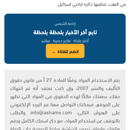
في النقب، تنظمها دائرة اراضي اسرائيل.
إذاعة الشمس
تابع آخر الأخبار بلحظة بلحظة
أخبار عاجلة · تقارير حصرية · مباشر
انضم للقناة ←
يتم الاستخدام المواد وفقًا للمادة 27 أ من قانون حقوق
التأليف والنشر 2007، وإن كنت تعتقد أنه تم انتهاك
حقك، بصفتك مالكًا لهذه الحقوق في المواد التي تظهر
على الموقع، فيمكنك التواصل معنا عبر البريد الإلكتروني
على العنوان التالي: info@ashams.com والطلب
بالتوقف عن استخدام المواد، مع ذكر اسمك الكامل ورقم
هاتفك وإرفاق تصوير للشاشة ورابط للصفحة ذات الصلة