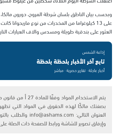
وبحسب بيان الناطق بلسان شرطة المروج، دورون مالكا، 
على 13 كيلوغراما من المخدرات من نوع ماريحوانا ك
العثور على بندقية طويلة ومسدس والاف العيارات الناري
إذاعة الشمس
تابع آخر الأخبار بلحظة بلحظة
أخبار عاجلة · تقارير حصرية · مباشر
بصفتك مالكًا لهذه الحقوق في المواد التي تظهر ع
العنوان التالي: om
وإرفاق تصوير للشاشة ورابط للصفحة ذات الصلة عل