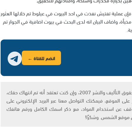
فإن عملية تفتيش نفذت في احد البيوت في عيلوط تم خلالها العثور
انت مخبأة، واضاف البيان انه لدى البحث في بيوت اضافية في الجوار تم
ة.
انضم للقناة ←
يتم الاستخدام المواد وفقًا للمادة 27 أ من قانون حقوق التأليف والنشر 2007، وإن كنت تعتقد أنه تم انتهاك حقك،
لى الموقع، فيمكنك التواصل معنا عبر البريد الإلكتروني على
info@ashams.c والطلب بالتوقف عن استخدام المواد، مع ذكر اسمك الكامل ورقم هاتفك
ى موقع الشمس. وشكرًا!