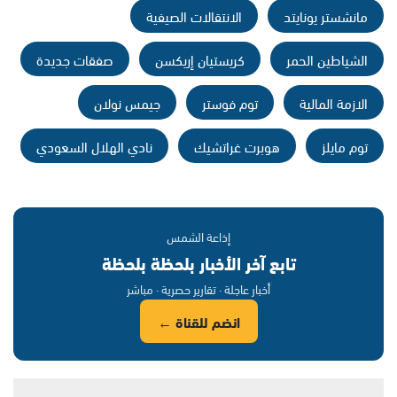
مانشستر يونايتد
الانتقالات الصيفية
الشياطين الحمر
كريستيان إريكسن
صفقات جديدة
الازمة المالية
توم فوستر
جيمس نولان
توم مايلز
هوبرت غراتشيك
نادي الهلال السعودي
إذاعة الشمس
تابع آخر الأخبار بلحظة بلحظة
أخبار عاجلة · تقارير حصرية · مباشر
انضم للقناة ←