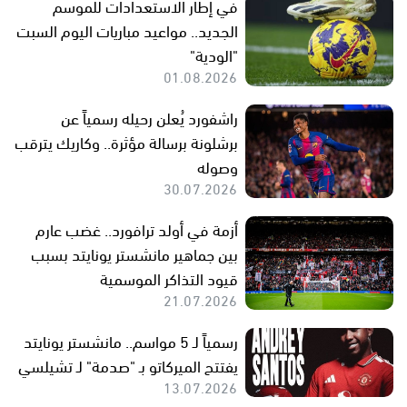
في إطار الاستعدادات للموسم
الجديد.. مواعيد مباريات اليوم السبت
"الودية"
01.08.2026
راشفورد يُعلن رحيله رسمياً عن
برشلونة برسالة مؤثرة.. وكاريك يترقب
وصوله
30.07.2026
أزمة في أولد ترافورد.. غضب عارم
بين جماهير مانشستر يونايتد بسبب
قيود التذاكر الموسمية
21.07.2026
رسمياً لـ 5 مواسم.. مانشستر يونايتد
يفتتح الميركاتو بـ "صدمة" لـ تشيلسي
13.07.2026