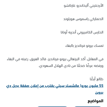
الأرجنتيني أليخاندرو غارناتشو
الدنماركي راسموس هويلوند
الحارس الكاميروني أندريه أونانا
تمسك برونو فرنانديز بالبقاء
في المقابل، أكد البرتغالي برونو فرنانديز، قائد الفريق، رغبته في البقاء
ورفضه عرضًا ضخمًا من نادي الهلال السعودي.
طالع أيضًا
55 مليون يورو| مانشستر سيتي يقترب من إعلان صفقة بديل دي
بروين
المواضيع