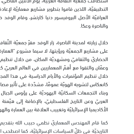
التطبيقيّة، اللذين قاموا بتطوير مشاريع معماريّة لإعاد
العراقيّة الأصل البروفيسور دنيا كارتشر، وقام الوفد خ
والناصرة وعكا.
خلال زيارته لمدينة الناصرة، زار الوفد مقرّ جمعيّة الثّق
على مشاريع الجمعيّة ورؤيتها، لا سيما مشروع "العمارة 
الحضاريّ والثقافيّ ومشهديّة المكان، من خلال تنظيم دو
وعمّان والتقوا مع أهمّ المعماريين في العالم العربيّ ك
خلال تنظيم المؤتمرات والأيام الدراسية في هذا المجا
كانعكاس لتشويه الهويّة عمومًا، مشدّدة على تأثير مصاد
وبناء التجمعات السكانيّة اليهوديّة على رؤوس الجبال
العربيّ وعن التاريخ الفلسطينيّ، بالإضافة إلى هيّمنة
الأكاديميا الإسرائيليّة وتغييب العلاقة بين العمارة والهوي
كما قام المهندس المعماريّ نظمي حبيب الله بتقديم م
التاريخيّة في ظلّ السياسات الإسرائيليّة، كما اصطحب