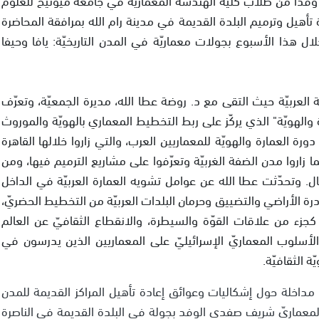
ة تأهيل وترميم البلدة القديمة في مدينة رام الله بمرافقة المحاضرة
لال هذا الأسبوع بجولات معماريّة في المدن التاريخيّة: يافا وحيفا
افة العربيّة حيث التقى مع د. روضة عطا الله، مديرة الجمعيّة، وتعرّف
والهويّة" الذي يركّز على ربط التخطيط المعماري بالهويّة والموروث
رة العمارة والهويّة للمعماريين العرب، والتي زاروا خلالها القاهرة
ما زاروا مدن الضفة الغربيّة وتعرّفوا على مشاريع الترميم فيها، ومن
ل. وتحدّثت عطا الله عن عوامل تشويه العمارة العربيّة في الداخل
رة الأراضي والتضييق وحرمان البلدات العربيّة من التخطيط الحضريّ،
 كجزء من علاقات القوّة والسيطرة، والانقطاع الثقافيّ عن العالم
 الأسلوب المعماريّ الإسرائيليّ على المعماريين الذين يدرسون في
ّة الثقافيّة.
داخلة حول إشكاليات وعوائق إعادة تأهيل المراكز القديمة للمدن
 المعماريّ شريف صفدي الوفد بجولة في البلدة القديمة في الناصرة