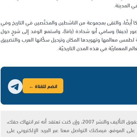
ة في المدينة.
وعكا أيضًا، والتقى بمجموعة من الناشطين والمختّصين في التاريخ وفي
صور (حيفا) وسامي أبو شحادة (يافا)، واستمع الوفد إلى شرحٍ حول
ّة لطمس معالمها وتهويدها المكان وترحيل سكّانها العرب والتضييق
م المعماريّة في هذه المدن التاريخيّة.
انضم للقناة ←
يتم الاستخدام المواد وفقًا للمادة 27 أ من قانون حقوق التأليف والنشر 2007، وإن كنت تعتقد أنه تم انتهاك حقك،
لى الموقع، فيمكنك التواصل معنا عبر البريد الإلكتروني على