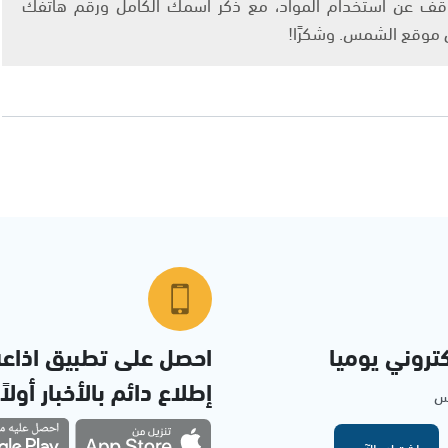
info@ashams.c والطلب بالتوقف عن استخدام المواد، مع ذكر اسمك الكامل ورقم هاتفك
ى موقع الشمس. وشكرًا!
تروني يوميا
احصل على تطبيق اذاع
إطلاع دائم بالأخبار أولاً
مس