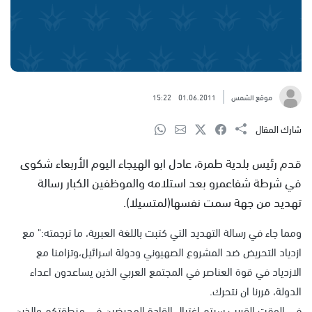
موقع الشمس
01.06.2011
15:22
شارك المقال
قدم رئيس بلدية طمرة، عادل ابو الهيجاء اليوم الأربعاء شكوى
في شرطة شفاعمرو بعد استلامه والموظفين الكبار رسالة
تهديد من جهة سمت نفسها(لمتسيلا).
ومما جاء في رسالة التهديد التي كتبت باللغة العبرية، ما ترجمته:" مع
ازدياد التحريض ضد المشروع الصهيوني ودولة اسرائيل،وتزامنا مع
الازدياد في قوة العناصر في المجتمع العربي الذين يساعدون اعداء
الدولة، قررنا ان نتحرك.
في الوقت القريب سيتم اغتيال القادة المحرضين في منطقتكم والذين