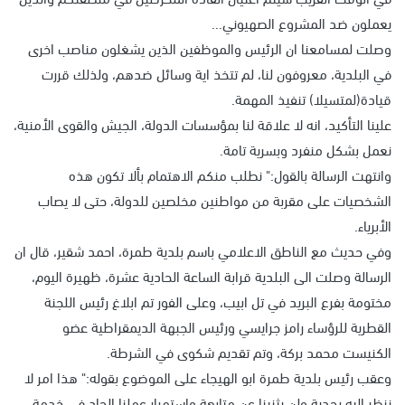
يعملون ضد المشروع الصهيوني...
وصلت لمسامعنا ان الرئيس والموظفين الذين يشغلون مناصب اخرى
في البلدية، معروفون لنا، لم تتخذ اية وسائل ضدهم، ولذلك قررت
قيادة(لمتسيلا) تنفيذ المهمة.
علينا التأكيد، انه لا علاقة لنا بمؤسسات الدولة، الجيش والقوى الأمنية،
نعمل بشكل منفرد وبسرية تامة.
وانتهت الرسالة بالقول:" نطلب منكم الاهتمام بألا تكون هذه
الشخصيات على مقربة من مواطنين مخلصين للدولة، حتى لا يصاب
الأبرياء.
وفي حديث مع الناطق الاعلامي باسم بلدية طمرة، احمد شقير، قال ان
الرسالة وصلت الى البلدية قرابة الساعة الحادية عشرة، ظهيرة اليوم،
مختومة بفرع البريد في تل ابيب، وعلى الفور تم ابلاغ رئيس اللجنة
القطرية للرؤساء رامز جرايسي ورئيس الجبهة الديمقراطية عضو
الكنيست محمد بركة، وتم تقديم شكوى في الشرطة.
وعقب رئيس بلدية طمرة ابو الهيجاء على الموضوع بقوله:" هذا امر لا
ننظر اليه بجدية ولن يثنينا عن متابعة واستمرار عملنا الجاد في خدمة