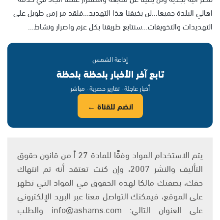
اهالي البلدة جميعا...لن يخيفنا هذا التهديد...فلقد مر زمن طويل على
التهديدات والتخويفات...سنتابع طريقنا بكل عزم واصرار ونشاط...
إذاعة الشمس
تابع آخر الأخبار بلحظة بلحظة
أخبار عاجلة · تقارير حصرية · مباشر
انضم للقناة ←
يتم الاستخدام المواد وفقًا للمادة 27 أ من قانون حقوق
التأليف والنشر 2007، وإن كنت تعتقد أنه تم انتهاك
حقك، بصفتك مالكًا لهذه الحقوق في المواد التي تظهر
على الموقع، فيمكنك التواصل معنا عبر البريد الإلكتروني
على العنوان التالي: info@ashams.com والطلب