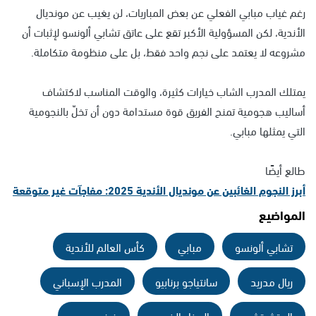
رغم غياب مبابي الفعلي عن بعض المباريات، لن يغيب عن مونديال
الأندية، لكن المسؤولية الأكبر تقع على عاتق تشابي ألونسو لإثبات أن
مشروعه لا يعتمد على نجم واحد فقط، بل على منظومة متكاملة.
يمتلك المدرب الشاب خيارات كثيرة، والوقت المناسب لاكتشاف
أساليب هجومية تمنح الفريق قوة مستدامة دون أن تخلّ بالنجومية
التي يمثلها مبابي.
طالع أيضًا
أبرز النجوم الغائبين عن مونديال الأندية 2025: مفاجآت غير متوقعة
المواضيع
تشابي ألونسو
مبابي
كأس العالم للأندية
ريال مدريد
سانتياجو برنابيو
المدرب الإسباني
البيتشيتشي
الحذاء الذهبي
فينيسيوس