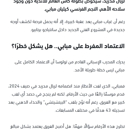
لريال مدريد، سيخوض بطولة كأس العالم للأندية دون وجود
سلاحه الأهم، النجم الفرنسي كيليان مبابي.
رغم أن غياب مبابي يعد عقبة كبيرة، إلا أنه يحمل فرصة لكشف أوجه
جديدة في المشروع الفني الجديد داخل سانتياجو برنابيو.
الاعتماد المفرط على مبابي.. هل يشكل خطرًا؟
يدرك المدرب الإسباني القادم من تولوسا أن الاعتماد الكامل على
مبابي ليس خطة طويلة الأمد.
فمبابي، الذي لفت الأنظار منذ انضمامه لريال مدريد في صيف 2024،
قدم موسمًا رائعًا من حيث الأرقام، لكنه لم ينجح في حصد أي لقب
كبير مع الفريق، رغم أنه توّج بلقب “البيتشيتشي” والحذاء الذهبي بعد
تسجيله 43 هدفًا في مختلف المسابقات.
تطرح هذه الأرقام سؤالًا مهمًا: هل أصبح الفريق يعتمد بشكل مبالغ