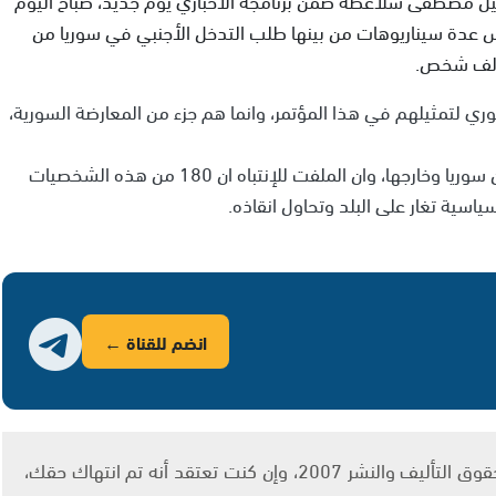
س عدة سيناريوهات من بينها طلب التدخل الأجنبي في سوريا من
ء الف شخص.
ي لتمثيلهم في هذا المؤتمر، وانما هم جزء من المعارضة السورية،
وذكر ان قرابة 330 شخصاً يشاركون في هذا المؤتمر، من سوريا وخارجها، وان الملفت للإنتباه ان 180 من هذه الشخصيات
سية تغار على البلد وتحاول انقاذه.
انضم للقناة ←
يتم الاستخدام المواد وفقًا للمادة 27 أ من قانون حقوق التأليف والنشر 2007، وإن كنت تعتقد أنه تم انتهاك حقك،