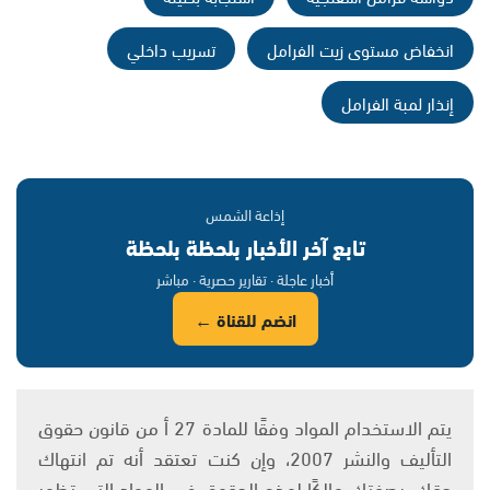
انخفاض مستوى زيت الفرامل
تسريب داخلي
إنذار لمبة الفرامل
إذاعة الشمس
تابع آخر الأخبار بلحظة بلحظة
أخبار عاجلة · تقارير حصرية · مباشر
انضم للقناة ←
يتم الاستخدام المواد وفقًا للمادة 27 أ من قانون حقوق
التأليف والنشر 2007، وإن كنت تعتقد أنه تم انتهاك
حقك، بصفتك مالكًا لهذه الحقوق في المواد التي تظهر