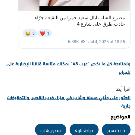
ولمتابعة كل ما يخص "عرب 48" يُمكنك متابعة قناتنا الإخبارية على
تلجرام
اقرأ أيضا
العثور على جثتي مسنة وشاب في منزل قرب القدس والتحقيقات
جارية
المواضيع
حادث سير
دراجة نارية
مصرع شاب