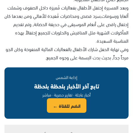
وبعد المسيرة إحتفل الأطفال بفعاليات مُميزة داخل الصفوف وشملت
ألعابا ورسومات,سرد قصص ومحاضرات مُفيدة للأهالي ومن بعدها كان
إحتفال راقص على أنغام الموسيقى في حديقة الحضانة, وتم تقديم
المأكولات الشهية مثل المناقيش والحلويات للجميع إحتفالاً بهذه
المناسبة السعيدة.
وفي نهاية الحفل شارك الأطفال بالفعاليات المائية المنفوخة وكان الجو
مرحاً جداً, بحيث بدت البسمة على وجوه الجميع.
إذاعة الشمس
تابع آخر الأخبار بلحظة بلحظة
أخبار عاجلة · تقارير حصرية · مباشر
انضم للقناة ←