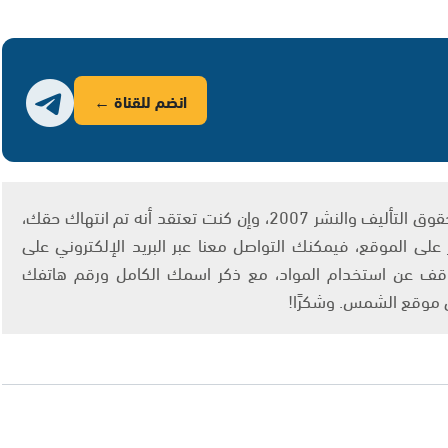
انضم للقناة ←
يتم الاستخدام المواد وفقًا للمادة 27 أ من قانون حقوق التأليف والنشر 2007، وإن كنت تعتقد أنه تم انتهاك حقك،
لى الموقع، فيمكنك التواصل معنا عبر البريد الإلكتروني على
info@ashams.c والطلب بالتوقف عن استخدام المواد، مع ذكر اسمك الكامل ورقم هاتفك
ى موقع الشمس. وشكرًا!