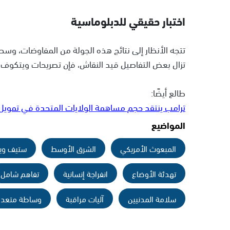
اختبار حقيقي للدبلوماسية
تتجه الأنظار إلى نتائج هذه الجولة من المفاوضات، وسط 
تزال بعض التفاصيل قيد النقاش، فإن تصريحات ويتكوف تعك
طالع أيضًا:
ترامب ينتقد حجم مساهمة الولايات المتحدة في تمويل ا
المواضيع
المبعوث الأمريكي
الشرق الأوسط
ستيف وي
تهدئة الأوضاع
انفراجة إنسانية
تفاهم شامل
سلامة المدنيين
آليات مراقبة
وساطة متعدد