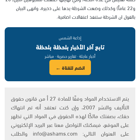
و22 عاماً) وكذلك وضعت الشرطة يدها على ذخيرة، وانهى البيان
بالقول ان الشرطة ستنفذ اعتقالات اضافية.
إذاعة الشمس
تابع آخر الأخبار بلحظة بلحظة
أخبار عاجلة · تقارير حصرية · مباشر
انضم للقناة ←
يتم الاستخدام المواد وفقًا للمادة 27 أ من قانون حقوق
التأليف والنشر 2007، وإن كنت تعتقد أنه تم انتهاك
حقك، بصفتك مالكًا لهذه الحقوق في المواد التي تظهر
على الموقع، فيمكنك التواصل معنا عبر البريد الإلكتروني
على العنوان التالي: info@ashams.com والطلب