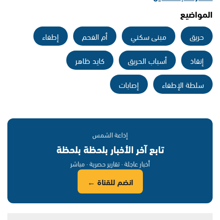
المواضيع
حريق
مبنى سكني
أم الفحم
إطفاء
إنقاذ
أسباب الحريق
كايد ظاهر
سلطة الإطفاء
إصابات
إذاعة الشمس
تابع آخر الأخبار بلحظة بلحظة
أخبار عاجلة · تقارير حصرية · مباشر
انضم للقناة ←