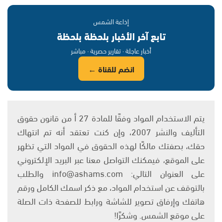
إذاعة الشمس
تابع آخر الأخبار بلحظة بلحظة
أخبار عاجلة · تقارير حصرية · مباشر
انضم للقناة ←
يتم الاستخدام المواد وفقًا للمادة 27 أ من قانون حقوق
التأليف والنشر 2007، وإن كنت تعتقد أنه تم انتهاك
حقك، بصفتك مالكًا لهذه الحقوق في المواد التي تظهر
على الموقع، فيمكنك التواصل معنا عبر البريد الإلكتروني
على العنوان التالي: info@ashams.com والطلب
بالتوقف عن استخدام المواد، مع ذكر اسمك الكامل ورقم
هاتفك وإرفاق تصوير للشاشة ورابط للصفحة ذات الصلة
على موقع الشمس. وشكرًا!