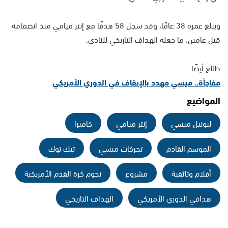
ويبلغ عمره 38 عامًا، وقد سجل 58 هدفًا مع إنتر ميامي منذ انضمامه
قبل عامين، ما جعله الهداف التاريخي للنادي.
طالع أيضًا
مفاجأة.. ميسي مهدد بالإيقاف في الدوري الأمريكي
المواضيع
ليونيل ميسي
إنتر ميامي
كاميرا
الموسم القادم
تحركات ميسي
تيك توك
أفلام وثائقية
مشروع
نجوم كرة القدم الأمريكية
هدافي الدوري الأمريكي
الهداف التاريخي