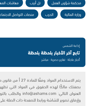
محكمة شؤون العمل
تل أبيب
معاشات المع
وزارة المالية
الحرب
منصات التواصل الاجتما
إذاعة الشمس
تابع آخر الأخبار بلحظة بلحظة
أخبار عاجلة · تقارير حصرية · مباشر
بصفتك مالكًا لهذه الحقوق في المواد التي تظهر ع
العنوان التالي: om
وإرفاق تصوير للشاشة ورابط للصفحة ذات الصلة عل