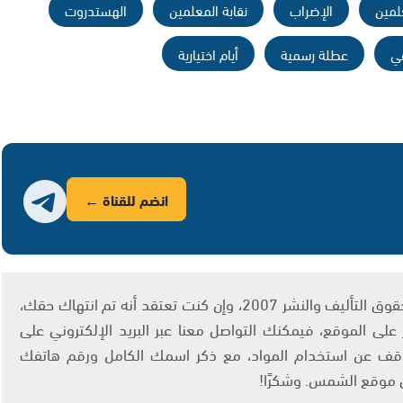
لمين
الإضراب
نقابة المعلمين
الهستدروت
عي
عطلة رسمية
أيام اختيارية
انضم للقناة ←
يتم الاستخدام المواد وفقًا للمادة 27 أ من قانون حقوق التأليف والنشر 2007، وإن كنت تعتقد أنه تم انتهاك حقك،
لى الموقع، فيمكنك التواصل معنا عبر البريد الإلكتروني على
info@ashams.c والطلب بالتوقف عن استخدام المواد، مع ذكر اسمك الكامل ورقم هاتفك
ى موقع الشمس. وشكرًا!