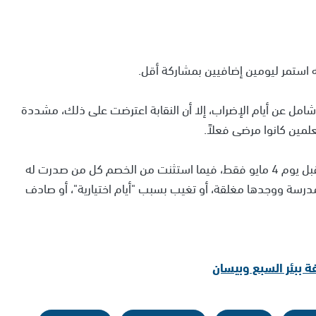
امل عن أيام الإضراب، إلا أن النقابة اعترضت على ذلك، مشددة
مين كانوا مرضى فعلاً.
وقررت المحكمة السماح بالخصم للغيابات التي وقعت قبل يوم 4 مايو فقط، فيما استثنت من الخصم كل من صدرت له
لمدرسة ووجدها مغلقة، أو تغيب بسبب "أيام اختيارية"، أو صادف
ببئر السبع وبيسان