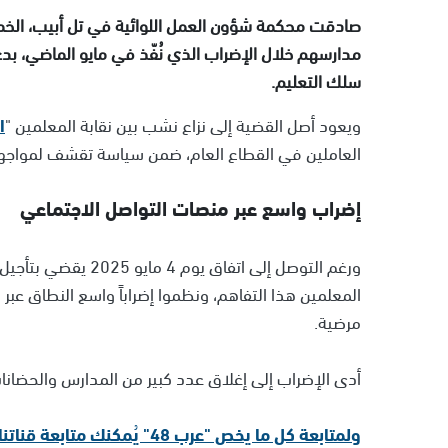
صادقت محكمة شؤون العمل اللوائية في تل أبيب، الخم
مدارسهم خلال الإضراب الذي نُفّذ في مايو الماضي، ب
سلك التعليم.
ويعود أصل القضية إلى نزاع نشب بين نقابة المعلمين "
ا
العاملين في القطاع العام، ضمن سياسة تقشف لمواجهة ا
إضراب واسع عبر منصات التواصل الاجتماعي
ورغم التوصل إلى اتف
المعلمين هذا التفاهم، ونظموا إضراباً واسع النطاق عب
مرضية.
أدى الإضراب إلى إغلاق عدد كبير من المدارس والحضانات
ولمتابعة كل ما يخص "عرب 48" يُمكنك متابعة قناتنا الإخبارية على تلجرام