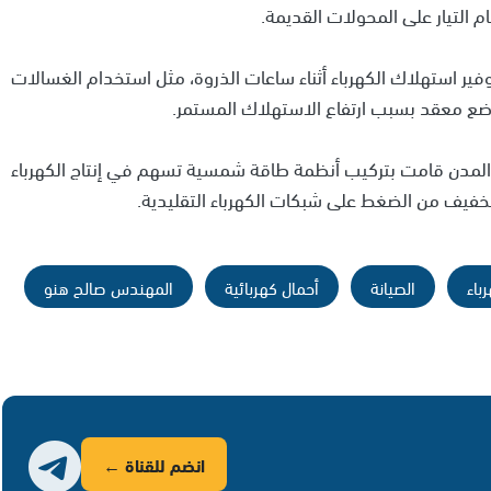
م التيار على المحولات القديمة.
فير استهلاك الكهرباء أثناء ساعات الذروة، مثل استخدام الغسالات
لوضع معقد بسبب ارتفاع الاستهلاك المستمر.
والمدن قامت بتركيب أنظمة طاقة شمسية تسهم في إنتاج الكهرباء
لتخفيف من الضغط على شبكات الكهرباء التقليدية.
باء
الصيانة
أحمال كهربائية
المهندس صالح هنو
انضم للقناة ←