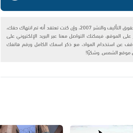
يتم الاستخدام المواد وفقًا للمادة 27 أ من قانون حقوق التأليف والنشر 2007، وإن كنت تعتقد أنه تم انتهاك حقك،
لى الموقع، فيمكنك التواصل معنا عبر البريد الإلكتروني على
info@ashams.c والطلب بالتوقف عن استخدام المواد، مع ذكر اسمك الكامل ورقم هاتفك
ى موقع الشمس. وشكرًا!